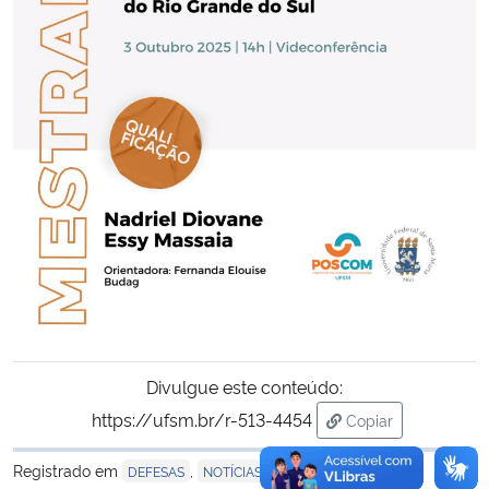
Secretaria-Geral
Secretaria de Governo
Gabinete de Segurança Institucional
Advocacia-Geral da União
Banco Central do Brasil
Planalto
Divulgue este conteúdo:
https://ufsm.br/r-513-4454
Copiar
para área de tran
Registrado em
,
DEFESAS
NOTÍCIAS