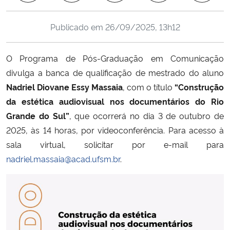
Ministério da Cidadania
Publicado em
26/09/2025, 13h12
Ministério da Saúde
O Programa de Pós-Graduação em Comunicação
Ministério de Minas e Energia
divulga a banca de qualificação de mestrado do aluno
Nadriel Diovane Essy Massaia
, com o título
“Construção
Ministério da Ciência, Tecnologia, Inovações e Comunicações
da estética audiovisual nos documentários do Rio
Grande do Sul”
, que ocorrerá no dia 3 de outubro de
Ministério do Meio Ambiente
2025, às 14 horas, por videoconferência. Para acesso à
sala virtual, solicitar por e-mail para
Ministério do Turismo
nadriel.massaia@acad.ufsm.br
.
Ministério do Desenvolvimento Regional
Controladoria-Geral da União
Ministério da Mulher, da Família e dos Direitos Humanos