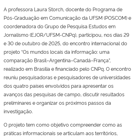
A professora Laura Storch, docente do Programa de
Secretaria-Geral
Pós-Graduação em Comunicação da UFSM (POSCOM) e
coordenadora do Grupo de Pesquisa Estudos em
Secretaria de Governo
Jornalismo (EJOR/UFSM-CNPq), participou, nos dias 29
e 30 de outubro de 2025, do encontro internacional do
Gabinete de Segurança Institucional
projeto “Os mundos locais da informação: uma
comparação Brasil–Argentina–Canadá–França”,
Advocacia-Geral da União
realizado em Brasília e financiado pelo CNPq. O encontro
reuniu pesquisadoras e pesquisadores de universidades
Banco Central do Brasil
dos quatro países envolvidos para apresentar os
avanços das pesquisas de campo, discutir resultados
Planalto
preliminares e organizar os próximos passos da
investigação.
O projeto tem como objetivo compreender como as
práticas informacionais se articulam aos territórios,