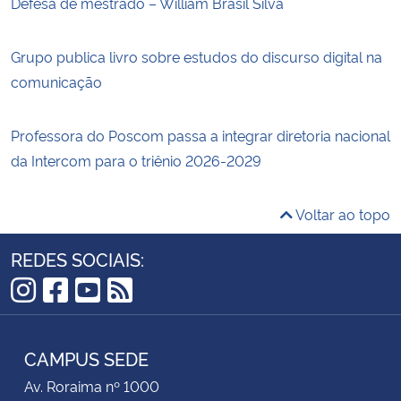
Defesa de mestrado – William Brasil Silva
Grupo publica livro sobre estudos do discurso digital na
comunicação
Professora do Poscom passa a integrar diretoria nacional
da Intercom para o triênio 2026-2029
Voltar ao topo
REDES SOCIAIS:
Instagram
Facebook
YouTube
RSS
CAMPUS SEDE
Av. Roraima nº 1000