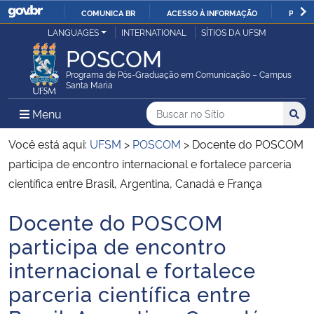
COMUNICA BR
ACESSO À INFORMAÇÃO
PARTI
Casa Civil
LANGUAGES
INTERNATIONAL
SÍTIOS DA UFSM
IR
POSCOM
PARA
Ministério da Justiça e Segurança Pública
O
Programa de Pós-Graduação em Comunicação – Campus
Santa Maria
CONTEÚDO
Ministério da Defesa
Buscar no no Sítio
Busca
Busca:
Menu Principal do Sítio
Menu
Busc
Ministério das Relações Exteriores
Você está aqui:
UFSM
>
POSCOM
>
Docente do POSCOM
participa de encontro internacional e fortalece parceria
Ministério da Economia
científica entre Brasil, Argentina, Canadá e França
Docente do POSCOM
Ministério da Infraestrutura
Início do conteúdo
participa de encontro
Ministério da Agricultura, Pecuária e Abastecimento
internacional e fortalece
parceria científica entre
Ministério da Educação