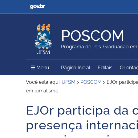
Casa Civil
Ministério da Justiça e
Segurança Pública
POSCOM
Ministério da Agricultura,
Ministério da Educação
Programa de Pós-Graduação em
Pecuária e Abastecimento
Menu Principal do Sítio
Menu
Página Inicial
Editais
Orienta
Ministério do Meio Ambiente
Ministério do Turismo
Você está aqui:
UFSM
>
POSCOM
>
EJOr particip
em jornalismo
EJOr participa da o
Secretaria de Governo
Gabinete de Segurança
Início do conteúdo
Institucional
presença interna