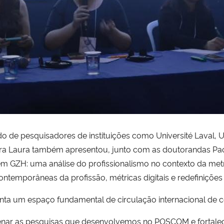
 de pesquisadores de instituições como Université Laval, Uni
ssora Laura também apresentou, junto com as doutorandas Pa
 em GZH: uma análise do profissionalismo no contexto da met
temporâneas da profissão, métricas digitais e redefinições d
enta um espaço fundamental de circulação internacional de 
enar as pesquisas que desenvolvemos no POSCOM e fortalecer