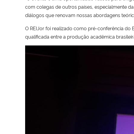
com colegas de outros países, especialmente da
diálogos que renovam nossas abordagens teóric
O REIJor foi realizado como pré-conferência do 
qualificada entre a produção acadêmica brasileir