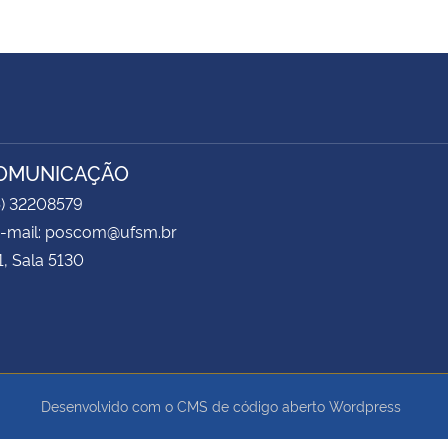
COMUNICAÇÃO
5) 32208579
 e-mail: poscom@ufsm.br
1, Sala 5130
Desenvolvido com o CMS de código aberto
Wordpress