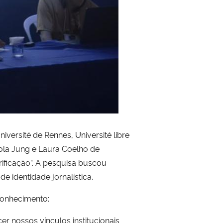
versité de Rennes, Université libre
ola Jung e Laura Coelho de
rificação”. A pesquisa buscou
e identidade jornalística.
conhecimento:
 nossos vínculos institucionais