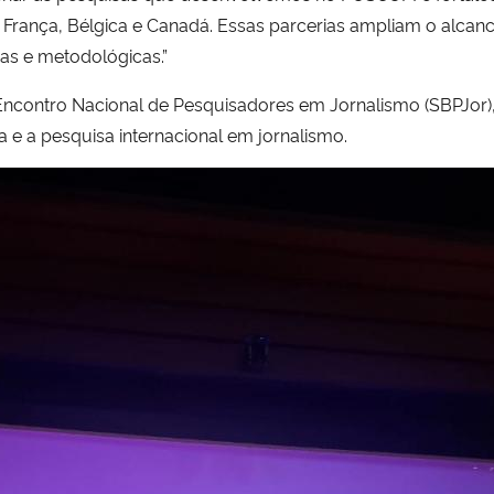
 França, Bélgica e Canadá. Essas parcerias ampliam o alca
as e metodológicas.”
Encontro Nacional de Pesquisadores em Jornalismo (SBPJor), 
a e a pesquisa internacional em jornalismo.