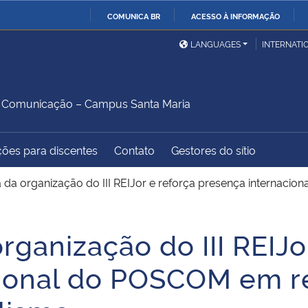
COMUNICA BR
ACESSO À INFORMAÇÃO
Ministério da Defesa
Ministério das Relações
Mini
IR
LANGUAGES
INTERNATI
Exteriores
PARA
O
Ministério da Cidadania
Ministério da Saúde
Mini
CONTEÚDO
 Comunicação – Campus Santa Maria
ções para discentes
Contato
Gestores do sítio
Ministério do
Controladoria-Geral da
Mini
Desenvolvimento Regional
União
Famí
a da organização do III REIJor e reforça presença internac
Hum
rganização do III REIJo
Advocacia-Geral da União
Banco Central do Brasil
Plan
cional do POSCOM em r