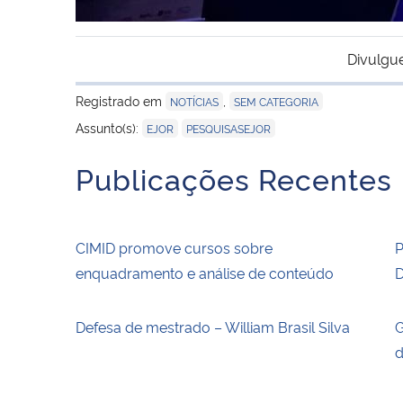
Divulgu
Registrado em
,
NOTÍCIAS
SEM CATEGORIA
,
Assunto(s):
EJOR
PESQUISASEJOR
Publicações Recentes
CIMID promove cursos sobre
P
enquadramento e análise de conteúdo
D
Defesa de mestrado – William Brasil Silva
G
d