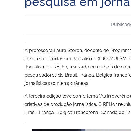
pesquisa em jorna
Publica
.
A professora Laura Storch, docente do Progr
Pesquisa Estudos em Jornalismo (EJOR/UFSM–CNP
Jornalismo – REIJor, realizado entre 3 e 5 de no
pesquisadores do Brasil, França, Bélgica francóf
jornalísticas contemporâneas.
A terceira edição teve como tema “As Irreverência
criativas de produção jornalística. O REIJor reu
Brasil–França–Bélgica Francófona–Canadá de E
.