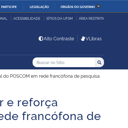
PARTICIPE
LEGISLAÇÃO
ÓRGÃOS DO GOVERNO
stério da Economia
Ministério da Infraestrutura
ONAL
ACESSIBILIDADE
SÍTIOS DA UFSM
ÁREA RESTRITA
stério de Minas e Energia
Ministério da Ciência,
Alto Contraste
VLibras
Tecnologia, Inovações e
Comunicações
Buscar no no Sítio
Busca
Busca:
Buscar
stério da Mulher, da
Secretaria-Geral
lia e dos Direitos
ional do POSCOM em rede francófona de pesquisa
anos
r e reforça
alto
ede francófona de