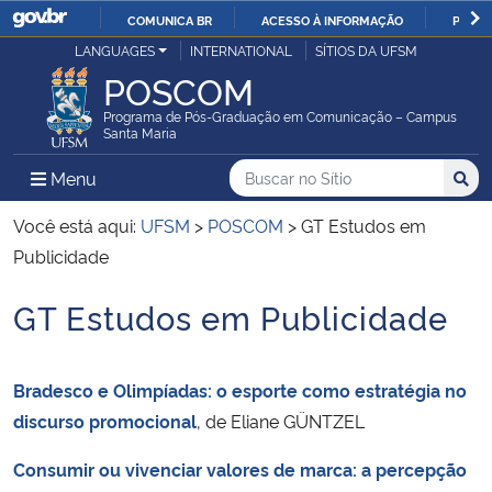
COMUNICA BR
ACESSO À INFORMAÇÃO
PARTI
Casa Civil
LANGUAGES
INTERNATIONAL
SÍTIOS DA UFSM
IR
POSCOM
PARA
Ministério da Justiça e Segurança Pública
O
Programa de Pós-Graduação em Comunicação – Campus
Santa Maria
CONTEÚDO
Ministério da Defesa
Buscar no no Sítio
Busca
Busca:
Menu Principal do Sítio
Menu
Busc
Ministério das Relações Exteriores
Você está aqui:
UFSM
>
POSCOM
>
GT Estudos em
Publicidade
Ministério da Economia
GT Estudos em Publicidade
Início do conteúdo
Ministério da Infraestrutura
Bradesco e Olimpíadas: o esporte como estratégia no
Ministério da Agricultura, Pecuária e Abastecimento
discurso promocional
, de Eliane GÜNTZEL
Ministério da Educação
Consumir ou vivenciar valores de marca: a percepção