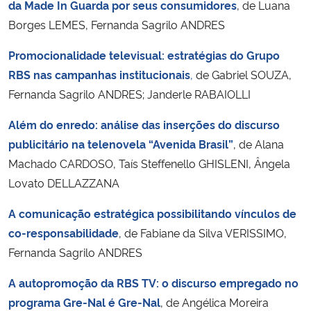
da Made In Guarda por seus consumidores
, de Luana
Ministério da Cidadania
Borges LEMES, Fernanda Sagrilo ANDRES
Ministério da Saúde
Promocionalidade televisual: estratégias do Grupo
RBS nas campanhas institucionais
,
de Gabriel SOUZA,
Ministério de Minas e Energia
Fernanda Sagrilo ANDRES; Janderle RABAIOLLI
Ministério da Ciência, Tecnologia, Inovações e Comunicações
Além do enredo: análise das inserções do discurso
publicitário na telenovela “Avenida Brasil”
, de Alana
Ministério do Meio Ambiente
Machado CARDOSO, Taís Steffenello GHISLENI, Ângela
Lovato DELLAZZANA
Ministério do Turismo
A comunicação estratégica possibilitando vínculos de
co-responsabilidade
, de Fabiane da Silva VERISSIMO,
Ministério do Desenvolvimento Regional
Fernanda Sagrilo ANDRES
Controladoria-Geral da União
A autopromoção da RBS TV: o discurso empregado no
programa Gre-Nal é Gre-Nal
, de Angélica Moreira
Ministério da Mulher, da Família e dos Direitos Humanos