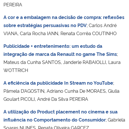
PEREIRA
Secretaria-Geral
A cor e a embalagem na decisão de compra: reflexões
sobre estratégias persuasivas no PDV
; Carlos André
Secretaria de Governo
VIANA, Carla Rocha IANN, Renata Corrêa COUTINHO
Gabinete de Segurança Institucional
Publicidade + entretenimento: um estudo da
integração de marca da Renault no game The Sims
;
Advocacia-Geral da União
Mateus da Cunha SANTOS, Janderle RABAIOLLI, Laura
WOTTRICH
Banco Central do Brasil
A eficiência da publicidade In Stream no YouTube
;
Planalto
Pâmela D’AGOSTIN, Adriano Cunha De MORAES, Giulia
Goulart PICOLI, André Da Silva PEREIRA
A utilização do Product placement no cinema e sua
influência no Comportamento do Consumidor
; Gabriela
Soares NUNES, Renata Oliveira GARCEZ