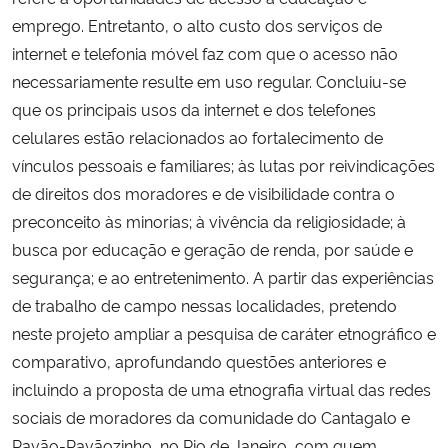
emprego. Entretanto, o alto custo dos serviços de
Secretaria-Geral
internet e telefonia móvel faz com que o acesso não
necessariamente resulte em uso regular. Concluiu-se
Secretaria de Governo
que os principais usos da internet e dos telefones
celulares estão relacionados ao fortalecimento de
Gabinete de Segurança Institucional
vínculos pessoais e familiares; às lutas por reivindicações
de direitos dos moradores e de visibilidade contra o
Advocacia-Geral da União
preconceito às minorias; à vivência da religiosidade; à
busca por educação e geração de renda, por saúde e
Banco Central do Brasil
segurança; e ao entretenimento. A partir das experiências
de trabalho de campo nessas localidades, pretendo
Planalto
neste projeto ampliar a pesquisa de caráter etnográfico e
comparativo, aprofundando questões anteriores e
incluindo a proposta de uma etnografia virtual das redes
sociais de moradores da comunidade do Cantagalo e
Pavão-Pavãozinho, no Rio de Janeiro, com quem