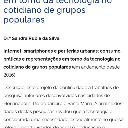
Ministério da Cidadania
cotidiano de grupos
populares
Ministério da Saúde
Ministério de Minas e Energia
Dr.ª Sandra Rubia da Silva
Internet, smartphones e periferias urbanas: consumo,
Ministério da Ciência, Tecnologia, Inovações e Comunicações
práticas e representações em torno da tecnologia no
Ministério do Meio Ambiente
cotidiano de grupos populares
(em andamento desde
2016)
Ministério do Turismo
Descrição: este projeto dá continuidade a trabalhos de
pesquisa anteriores desenvolvidos nas cidades de
Ministério do Desenvolvimento Regional
Florianópolis, Rio de Janeiro e Santa Maria. A análise dos
dados destas pesquisas revelou que a tecnologia é
Controladoria-Geral da União
considerada uma necessidade, especialmente no que se
Ministério da Mulher, da Família e dos Direitos Humanos
refere a oportunidades de acesso à educação e