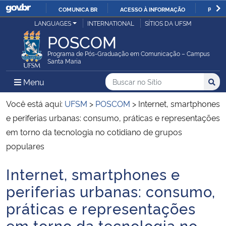
COMUNICA BR
ACESSO À INFORMAÇÃO
PARTI
Casa Civil
LANGUAGES
INTERNATIONAL
SÍTIOS DA UFSM
IR
POSCOM
PARA
Ministério da Justiça e Segurança Pública
O
Programa de Pós-Graduação em Comunicação – Campus
Santa Maria
CONTEÚDO
Ministério da Defesa
Buscar no no Sítio
Busca
Busca:
Menu Principal do Sítio
Menu
Busc
Ministério das Relações Exteriores
Você está aqui:
UFSM
>
POSCOM
>
Internet, smartphones
e periferias urbanas: consumo, práticas e representações
Ministério da Economia
em torno da tecnologia no cotidiano de grupos
populares
Ministério da Infraestrutura
Internet, smartphones e
Início do conteúdo
Ministério da Agricultura, Pecuária e Abastecimento
periferias urbanas: consumo,
práticas e representações
Ministério da Educação
em torno da tecnologia no