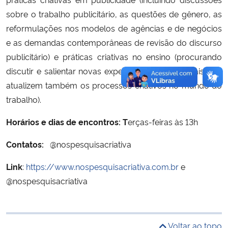
sobre o trabalho publicitário, as questões de gênero, as
Secretaria-Geral
reformulações nos modelos de agências e de negócios
e as demandas contemporâneas de revisão do discurso
Secretaria de Governo
publicitário) e práticas criativas no ensino (procurando
discutir e salientar novas experiências educacionais que
Gabinete de Segurança Institucional
atualizem também os processos criativos no mundo do
trabalho).
Advocacia-Geral da União
Horários e dias de encontros: T
erças-feiras às 13h
Banco Central do Brasil
Contatos:
@nospesquisacriativa
Planalto
Link
:
https://www.nospesquisacriativa.com.br
e
@nospesquisacriativa
Voltar ao topo