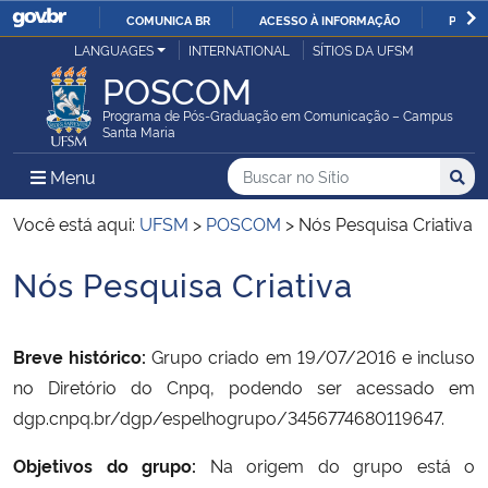
COMUNICA BR
ACESSO À INFORMAÇÃO
PARTI
Casa Civil
LANGUAGES
INTERNATIONAL
SÍTIOS DA UFSM
IR
POSCOM
PARA
Ministério da Justiça e Segurança Pública
O
Programa de Pós-Graduação em Comunicação – Campus
Santa Maria
CONTEÚDO
Ministério da Defesa
Buscar no no Sítio
Busca
Busca:
Menu Principal do Sítio
Menu
Busc
Ministério das Relações Exteriores
Você está aqui:
UFSM
>
POSCOM
>
Nós Pesquisa Criativa
Nós Pesquisa Criativa
Ministério da Economia
Início do conteúdo
Ministério da Infraestrutura
Breve histórico:
Grupo criado em 19/07/2016 e incluso
no Diretório do Cnpq, podendo ser acessado em
Ministério da Agricultura, Pecuária e Abastecimento
dgp.cnpq.br/dgp/espelhogrupo/3456774680119647.
Ministério da Educação
Objetivos do grupo:
Na origem do grupo está o