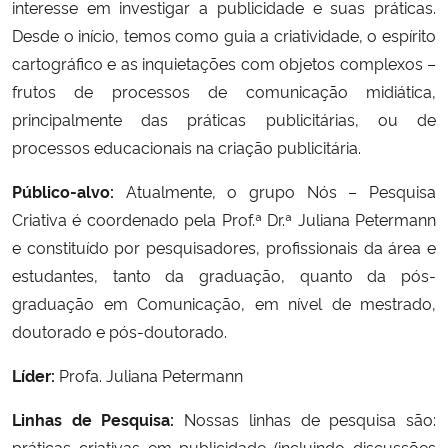
interesse em investigar a publicidade e suas práticas.
Ministério da Cidadania
Desde o início, temos como guia a criatividade, o espírito
cartográfico e as inquietações com objetos complexos –
Ministério da Saúde
frutos de processos de comunicação midiática,
principalmente das práticas publicitárias, ou de
Ministério de Minas e Energia
processos educacionais na criação publicitária.
Ministério da Ciência, Tecnologia, Inovações e Comunicações
Público-alvo:
Atualmente, o grupo Nós – Pesquisa
Criativa é coordenado pela Prof.ª Dr.ª Juliana Petermann
Ministério do Meio Ambiente
e constituído por pesquisadores, profissionais da área e
estudantes, tanto da graduação, quanto da pós-
Ministério do Turismo
graduação em Comunicação, em nível de mestrado,
doutorado e pós-doutorado.
Ministério do Desenvolvimento Regional
Líder:
Profa. Juliana Petermann
Controladoria-Geral da União
Linhas de Pesquisa:
Nossas linhas de pesquisa são:
Ministério da Mulher, da Família e dos Direitos Humanos
práticas criativas em publicidade (incluindo discussões