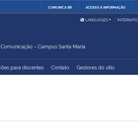
COMUNICA BR
ACESSO À INFORMAÇÃO
Ministério da Defesa
Ministério das Relações
Mini
IR
LANGUAGES
INTERNATI
Exteriores
PARA
O
Ministério da Cidadania
Ministério da Saúde
Mini
CONTEÚDO
 Comunicação – Campus Santa Maria
ções para discentes
Contato
Gestores do sítio
Ministério do
Controladoria-Geral da
Mini
Desenvolvimento Regional
União
Famí
Hum
Advocacia-Geral da União
Banco Central do Brasil
Plan