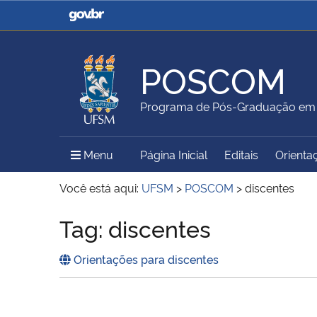
Casa Civil
Ministério da Justiça e
Segurança Pública
POSCOM
Ministério da Agricultura,
Ministério da Educação
Programa de Pós-Graduação em
Pecuária e Abastecimento
Menu Principal do Sítio
Menu
Página Inicial
Editais
Orienta
Ministério do Meio Ambiente
Ministério do Turismo
Você está aqui:
UFSM
>
POSCOM
>
discentes
Tag:
discentes
Início do conteúdo
Secretaria de Governo
Gabinete de Segurança
Orientações para discentes
Institucional