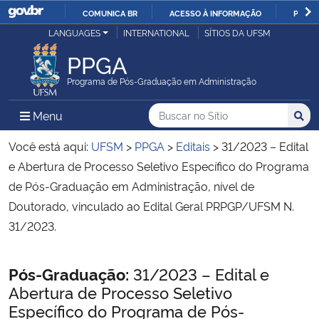
COMUNICA BR
ACESSO À INFORMAÇÃO
PARTI
Casa Civil
LANGUAGES
INTERNATIONAL
SÍTIOS DA UFSM
IR
PARA
PPGA
Ministério da Justiça e Segurança Pública
O
Programa de Pós-Graduação em Administração
CONTEÚDO
Ministério da Defesa
Buscar no no Sítio
Busca
Busca:
Menu Principal do Sítio
Menu
Busc
Ministério das Relações Exteriores
Você está aqui:
UFSM
>
PPGA
>
Editais
>
31/2023 – Edital
e Abertura de Processo Seletivo Específico do Programa
Ministério da Economia
de Pós-Graduação em Administração, nível de
Doutorado, vinculado ao Edital Geral PRPGP/UFSM N.
Ministério da Infraestrutura
31/2023.
Ministério da Agricultura, Pecuária e Abastecimento
Início do conteúdo
Pós-Graduação:
31/2023 – Edital e
Abertura de Processo Seletivo
Ministério da Educação
Específico do Programa de Pós-