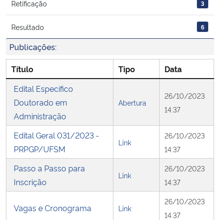
Retificação
3
Secretaria-Geral
Resultado
6
Publicações:
Secretaria de Governo
Título
Tipo
Data
Gabinete de Segurança Institucional
Edital Específico
26/10/2023
Advocacia-Geral da União
Doutorado em
Abertura
14:37
Administração
Banco Central do Brasil
Edital Geral 031/2023 -
26/10/2023
Link
PRPGP/UFSM
14:37
Planalto
Passo a Passo para
26/10/2023
Link
Inscrição
14:37
26/10/2023
Vagas e Cronograma
Link
14:37