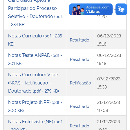
Participar do Processo
05/12/2023
Retificação
Seletivo - Doutorado
(pdf
11:20
- 284 KB)
Notas Currículo
(pdf - 285
06/12/2023
Resultado
KB)
15:16
Notas Teste ANPAD
(pdf -
06/12/2023
Resultado
301 KB)
15:18
Notas Curriculum Vitae
07/12/2023
(NCV) - Retificação -
Retificação
15:33
Doutorado
(pdf - 279 KB)
Notas Projeto (NPP)
(pdf -
21/12/2023
Resultado
300 KB)
10:09
Notas Entrevista (NE)
(pdf
21/12/2023
Resultado
- 300 KB)
10:10