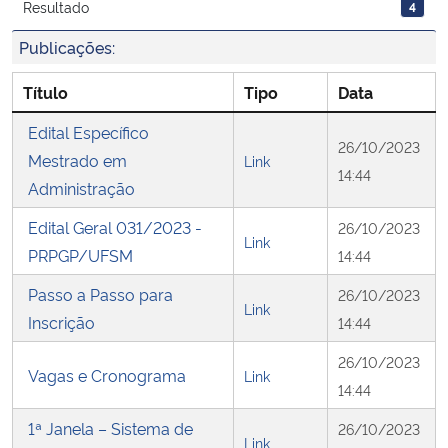
Resultado
4
Publicações:
Secretaria-Geral
Título
Tipo
Data
Secretaria de Governo
Edital Específico
26/10/2023
Gabinete de Segurança Institucional
Mestrado em
Link
14:44
Administração
Advocacia-Geral da União
Edital Geral 031/2023 -
26/10/2023
Link
PRPGP/UFSM
14:44
Banco Central do Brasil
Passo a Passo para
26/10/2023
Link
Planalto
Inscrição
14:44
26/10/2023
Vagas e Cronograma
Link
14:44
1ª Janela – Sistema de
26/10/2023
Link