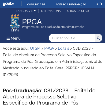
COMUNICA BR
ACESSO À INFORMAÇÃO
PARTI
Casa Civil
LANGUAGES
INTERNATIONAL
SÍTIOS DA UFSM
IR
PARA
PPGA
Ministério da Justiça e Segurança Pública
O
Programa de Pós-Graduação em Administração
CONTEÚDO
Ministério da Defesa
Buscar no no Sítio
Busca
Busca:
Menu Principal do Sítio
Menu
Busc
Ministério das Relações Exteriores
Você está aqui:
UFSM
>
PPGA
>
Editais
>
031/2023 –
Edital de Abertura de Processo Seletivo Específico do
Ministério da Economia
Programa de Pós-Graduação em Administração, nível de
Mestrado, vinculado ao Edital Geral PRPGP/UFSM N.
Ministério da Infraestrutura
31/2023.
Ministério da Agricultura, Pecuária e Abastecimento
Início do conteúdo
Pós-Graduação:
031/2023 – Edital de
Abertura de Processo Seletivo
Ministério da Educação
Específico do Programa de Pós-