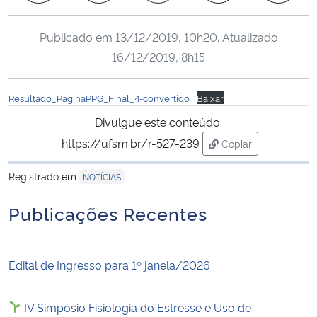
Ministério da Cidadania
Publicado em
13/12/2019, 10h20
. Atualizado
Ministério da Saúde
16/12/2019, 8h15
Ministério de Minas e Energia
Resultado_PaginaPPG_Final_4-convertido
Baixar
Divulgue este conteúdo:
Ministério da Ciência, Tecnologia, Inovações e Comunicações
https://ufsm.br/r-527-239
Copiar
para área de trans
Ministério do Meio Ambiente
Registrado em
NOTÍCIAS
Ministério do Turismo
Publicações Recentes
Ministério do Desenvolvimento Regional
Edital de Ingresso para 1º janela/2026
Controladoria-Geral da União
IV Simpósio Fisiologia do Estresse e Uso de
Ministério da Mulher, da Família e dos Direitos Humanos