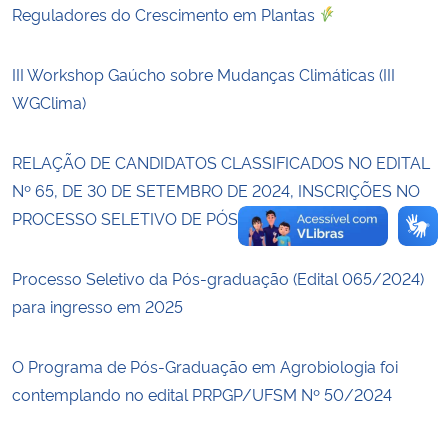
Reguladores do Crescimento em Plantas
Secretaria-Geral
III Workshop Gaúcho sobre Mudanças Climáticas (III
Secretaria de Governo
WGClima)
Gabinete de Segurança Institucional
RELAÇÃO DE CANDIDATOS CLASSIFICADOS NO EDITAL
Nº 65, DE 30 DE SETEMBRO DE 2024, INSCRIÇÕES NO
Advocacia-Geral da União
PROCESSO SELETIVO DE PÓS-GRADUAÇÃO
Banco Central do Brasil
Processo Seletivo da Pós-graduação (Edital 065/2024)
para ingresso em 2025
Planalto
O Programa de Pós-Graduação em Agrobiologia foi
contemplando no edital PRPGP/UFSM Nº 50/2024