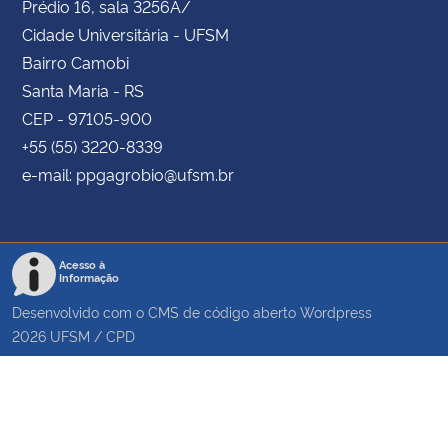
Prédio 16, sala 3256A/
Cidade Universitária - UFSM
Bairro Camobi
Santa Maria - RS
CEP - 97105-900
+55 (55) 3220-8339
e-mail: ppgagrobio@ufsm.br
Acesso à
Informação
Desenvolvido com o CMS de código aberto
Wordpress
2026
UFSM
/
CPD