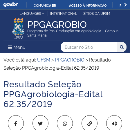
COMUNICA BR
ACESSO À INFORMAÇÃO
PARTI
Casa Civil
LANGUAGES
INTERNATIONAL
SÍTIOS DA UFSM
IR
PPGAGROBIO
PARA
Ministério da Justiça e Segurança Pública
O
Programa de Pós-Graduação em Agrobiologia – Campus
Santa Maria
CONTEÚDO
Ministério da Defesa
Buscar no no Sítio
Busca
Busca:
Menu Principal do Sítio
Menu
Busc
Ministério das Relações Exteriores
Você está aqui:
UFSM
>
PPGAGROBIO
>
Resultado
Seleção PPGAgrobiologia-Edital 62.35/2019
Ministério da Economia
Resultado Seleção
Início do conteúdo
Ministério da Infraestrutura
PPGAgrobiologia-Edital
62.35/2019
Ministério da Agricultura, Pecuária e Abastecimento
Ministério da Educação
Copiar para área 