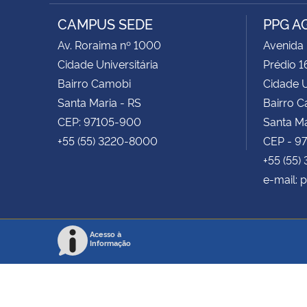
RSS
CAMPUS SEDE
PPG A
Av. Roraima nº 1000
Avenida
Cidade Universitária
Prédio 1
Bairro Camobi
Cidade U
Santa Maria - RS
Bairro 
CEP: 97105-900
Santa Ma
+55 (55) 3220-8000
CEP - 9
+55 (55)
e-mail:
Acesso à
Informação