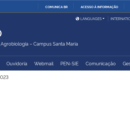
COMUNICA BR
ACESSO À INFORMAÇÃO
Ministério da Defesa
Ministério das Relações
Mini
IR
LANGUAGES
INTERNATI
Exteriores
PARA
O
O
Ministério da Cidadania
Ministério da Saúde
Mini
CONTEÚDO
Agrobiologia – Campus Santa Maria
Ouvidoria
Webmail
PEN-SIE
Comunicação
Ges
Ministério do
Controladoria-Geral da
Mini
Desenvolvimento Regional
União
Famí
2023
Hum
Advocacia-Geral da União
Banco Central do Brasil
Plan