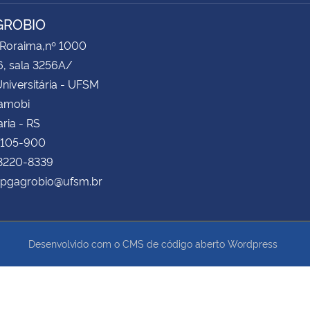
GROBIO
 Roraima,nº 1000
6, sala 3256A/
niversitária - UFSM
Camobi
ria - RS
7105-900
 3220-8339
 ppgagrobio@ufsm.br
Desenvolvido com o CMS de código aberto
Wordpress