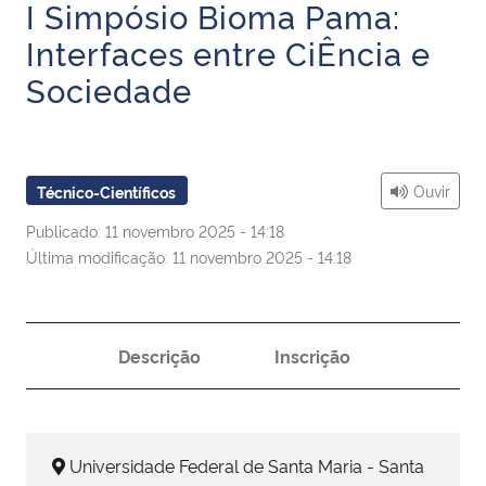
I Simpósio Bioma Pama:
Ministério da Cidadania
Interfaces entre CiÊncia e
Ministério da Saúde
Sociedade
Ministério de Minas e Energia
Ouvir
Técnico-Científicos
Ministério da Ciência, Tecnologia, Inovações e Comunicações
Publicado: 11 novembro 2025 - 14:18
Ministério do Meio Ambiente
Última modificação: 11 novembro 2025 - 14:18
Ministério do Turismo
Descrição
Inscrição
Ministério do Desenvolvimento Regional
Controladoria-Geral da União
Universidade Federal de Santa Maria - Santa
Ministério da Mulher, da Família e dos Direitos Humanos