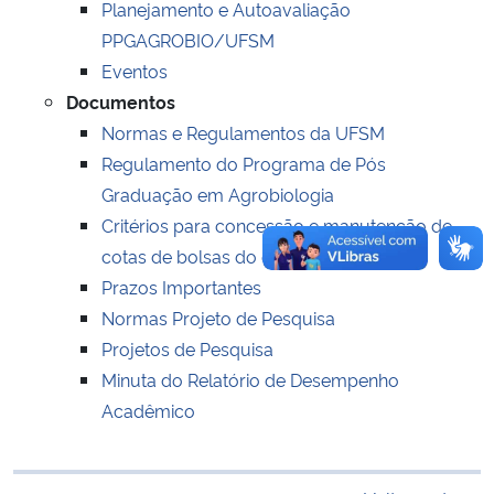
Planejamento e Autoavaliação
PPGAGROBIO/UFSM
Secretaria-Geral
Eventos
Documentos
Secretaria de Governo
Normas e Regulamentos da UFSM
Regulamento do Programa de Pós
Gabinete de Segurança Institucional
Graduação em Agrobiologia
Critérios para concessão e manutenção de
Advocacia-Geral da União
cotas de bolsas do curso
Prazos Importantes
Banco Central do Brasil
Normas Projeto de Pesquisa
Planalto
Projetos de Pesquisa
Minuta do Relatório de Desempenho
Acadêmico