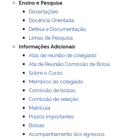
Ensino e Pesquisa
Ministério da Cidadania
Dissertações
Docência Orientada
Ministério da Saúde
Defesa e Documentação
Linhas de Pesquisa
Ministério de Minas e Energia
Informações Adicionais
Atas de reunião de colegiado
Ministério da Ciência, Tecnologia, Inovações e Comunicações
Ata de Reunião Comissão de Bolsa
Ministério do Meio Ambiente
Sobre o Curso
Membros do colegiado
Ministério do Turismo
Comissão de bolsas
Comissão de seleção
Ministério do Desenvolvimento Regional
Matrícula
Prazos Importantes
Controladoria-Geral da União
Bolsas
Acompanhamento dos egressos
Ministério da Mulher, da Família e dos Direitos Humanos