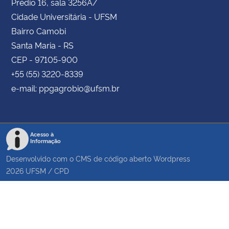
Prédio 16, sala 3256A/
Cidade Universitária - UFSM
Bairro Camobi
Santa Maria - RS
CEP - 97105-900
+55 (55) 3220-8339
e-mail: ppgagrobio@ufsm.br
Acesso à
Informação
Desenvolvido com o CMS de código aberto
Wordpress
2026
UFSM
/
CPD