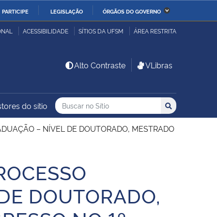
PARTICIPE
LEGISLAÇÃO
ÓRGÃOS DO GOVERNO
stério da Economia
Ministério da Infraestrutura
ONAL
ACESSIBILIDADE
SÍTIOS DA UFSM
ÁREA RESTRITA
stério de Minas e Energia
Ministério da Ciência,
Alto Contraste
VLibras
Tecnologia, Inovações e
Comunicações
Buscar no no Sítio
Busca
Busca:
tores do sítio
Buscar
stério da Mulher, da
Secretaria-Geral
lia e dos Direitos
GRADUAÇÃO – NÍVEL DE DOUTORADO, MESTRADO
anos
PROCESSO
alto
 DE DOUTORADO,