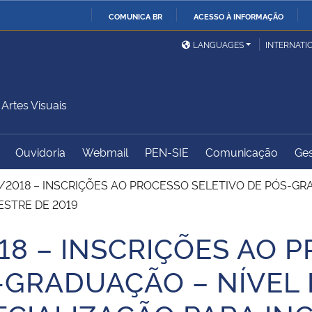
COMUNICA BR
ACESSO À INFORMAÇÃO
Ministério da Defesa
Ministério das Relações
Mini
IR
LANGUAGES
INTERNATI
Exteriores
PARA
O
Ministério da Cidadania
Ministério da Saúde
Mini
CONTEÚDO
rtes Visuais
Ouvidoria
Webmail
PEN-SIE
Comunicação
Ges
Ministério do
Controladoria-Geral da
Mini
Desenvolvimento Regional
União
Famí
27/2018 – INSCRIÇÕES AO PROCESSO SELETIVO DE PÓS-
Hum
ESTRE DE 2019
018 – INSCRIÇÕES AO 
Advocacia-Geral da União
Banco Central do Brasil
Plan
S-GRADUAÇÃO – NÍVEL