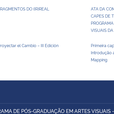
RAGMENTOS DO (IR)REAL
ATA DA CO
CAPES DE T
PROGRAMA 
VISUAIS D
royectar el Cambio – III Edición
Primeira ca
Introdução 
Mapping
AMA DE PÓS-GRADUAÇÃO EM ARTES VISUAIS 