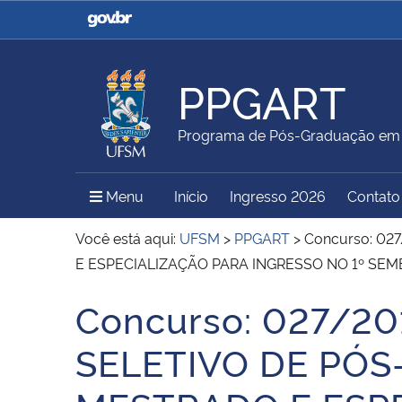
Casa Civil
Ministério da Justiça e
Segurança Pública
PPGART
Ministério da Agricultura,
Ministério da Educação
Programa de Pós-Graduação em A
Pecuária e Abastecimento
Menu Principal do Sítio
Menu
Início
Ingresso 2026
Contato
Ministério do Meio Ambiente
Ministério do Turismo
Você está aqui:
UFSM
>
PPGART
>
Concurso: 0
E ESPECIALIZAÇÃO PARA INGRESSO NO 1º SEM
Concurso: 027/2
Secretaria de Governo
Gabinete de Segurança
Início do conteúdo
Institucional
SELETIVO DE PÓ