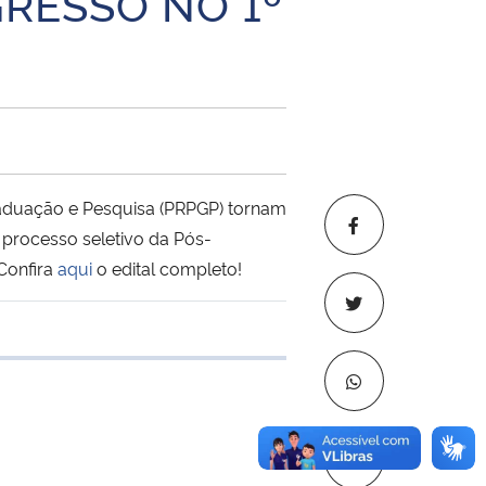
RESSO NO 1º
aduação e Pesquisa (PRPGP) tornam
o processo seletivo da Pós-
Confira
aqui
o edital completo!
 transferência
Copiar para áre