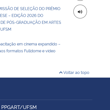
MISSÃO DE SELEÇÃO DO PRÊMIO
ESE – EDIÇÃO 2026 DO
DE PÓS-GRADUAÇÃO EM ARTES
A UFSM
pacitação em cinema expandido –
aos formatos Fulldome e vídeo
Voltar ao topo
- PPGART/UFSM