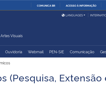
COMUNICA BR
ACESSO À INFORMAÇÃO
Ministério da Defesa
Ministério das Relações
Mini
IR
LANGUAGES
INTERNATI
Exteriores
PARA
O
Ministério da Cidadania
Ministério da Saúde
Mini
CONTEÚDO
rtes Visuais
Ouvidoria
Webmail
PEN-SIE
Comunicação
Ges
Ministério do
Controladoria-Geral da
Mini
Desenvolvimento Regional
União
Famí
micos
Hum
 (Pesquisa, Extensão 
Advocacia-Geral da União
Banco Central do Brasil
Plan