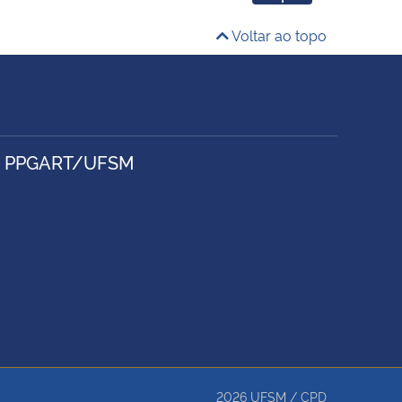
Voltar ao topo
- PPGART/UFSM
2026
UFSM
/
CPD