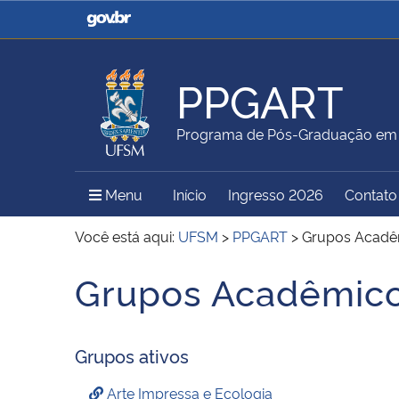
Casa Civil
Ministério da Justiça e
Segurança Pública
PPGART
Ministério da Agricultura,
Ministério da Educação
Programa de Pós-Graduação em A
Pecuária e Abastecimento
Menu Principal do Sítio
Menu
Início
Ingresso 2026
Contato
Ministério do Meio Ambiente
Ministério do Turismo
Você está aqui:
UFSM
>
PPGART
>
Grupos Acadê
Grupos Acadêmicos
Secretaria de Governo
Gabinete de Segurança
Institucional
Grupos ativos
Arte Impressa e Ecologia