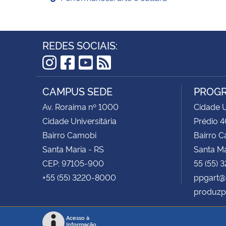
REDES SOCIAIS:
Instagram
Facebook
YouTube
RSS
CAMPUS SEDE
PROGR
Av. Roraima nº 1000
Cidade U
Cidade Universitária
Prédio 4
Bairro Camobi
Bairro 
Santa Maria - RS
Santa Ma
CEP: 97105-900
55 (55) 
+55 (55) 3220-8000
ppgart@
produzp
Acesso à
Informação