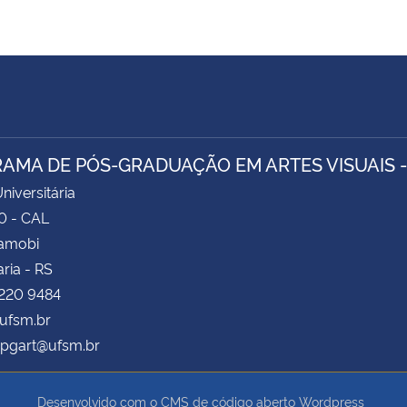
AMA DE PÓS-GRADUAÇÃO EM ARTES VISUAIS 
niversitária
0 - CAL
Camobi
ria - RS
3220 9484
ufsm.br
pgart@ufsm.br
Desenvolvido com o CMS de código aberto
Wordpress