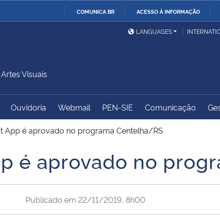
COMUNICA BR
ACESSO À INFORMAÇÃO
Ministério da Defesa
Ministério das Relações
Mini
IR
LANGUAGES
INTERNATI
Exteriores
PARA
O
Ministério da Cidadania
Ministério da Saúde
Mini
CONTEÚDO
rtes Visuais
Ouvidoria
Webmail
PEN-SIE
Comunicação
Ges
Ministério do
Controladoria-Geral da
Mini
Desenvolvimento Regional
União
Famí
t App é aprovado no programa Centelha/RS
Hum
pp é aprovado no prog
Advocacia-Geral da União
Banco Central do Brasil
Plan
Publicado em
22/11/2019, 8h00