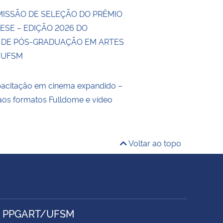
MISSÃO DE SELEÇÃO DO PRÊMIO
ESE – EDIÇÃO 2026 DO
DE PÓS-GRADUAÇÃO EM ARTES
A UFSM
pacitação em cinema expandido –
aos formatos Fulldome e vídeo
Voltar ao topo
- PPGART/UFSM