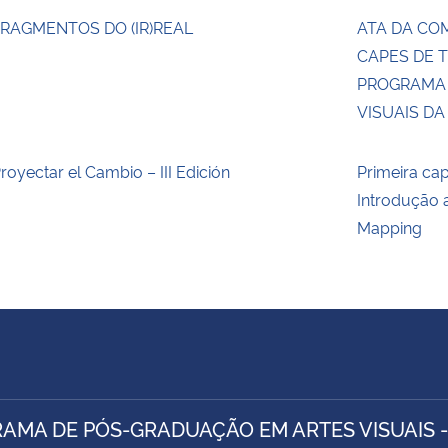
RAGMENTOS DO (IR)REAL
ATA DA CO
CAPES DE T
PROGRAMA 
VISUAIS D
royectar el Cambio – III Edición
Primeira ca
Introdução 
Mapping
AMA DE PÓS-GRADUAÇÃO EM ARTES VISUAIS 