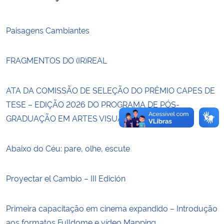
Secretaria-Geral
Paisagens Cambiantes
Secretaria de Governo
FRAGMENTOS DO (IR)REAL
Gabinete de Segurança Institucional
ATA DA COMISSÃO DE SELEÇÃO DO PRÊMIO CAPES DE
Advocacia-Geral da União
TESE – EDIÇÃO 2026 DO PROGRAMA DE PÓS-
GRADUAÇÃO EM ARTES VISUAIS DA UFSM
Banco Central do Brasil
Abaixo do Céu: pare, olhe, escute
Planalto
Proyectar el Cambio – III Edición
Primeira capacitação em cinema expandido – Introdução
aos formatos Fulldome e vídeo Mapping