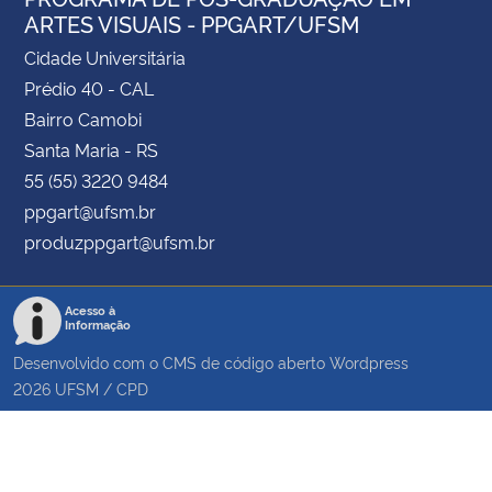
ARTES VISUAIS - PPGART/UFSM
Cidade Universitária
Prédio 40 - CAL
Bairro Camobi
Santa Maria - RS
55 (55) 3220 9484
ppgart@ufsm.br
produzppgart@ufsm.br
Acesso à
Informação
Desenvolvido com o CMS de código aberto
Wordpress
2026
UFSM
/
CPD