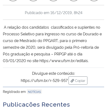
Ministério da Cidadania
Publicado em
16/12/2019, 8h24
Ministério da Saúde
A relação dos candidatos classificados e suplentes no
Ministério de Minas e Energia
Processo Seletivo para ingresso no curso de Dourado e
curso de Mestrado do PPGART, para o primeiro
Ministério da Ciência, Tecnologia, Inovações e Comunicações
semestre de 2020, será divulgado pela Pró-reitoria de
Pós graduação e pesquisa – PRPGP até o dia
Ministério do Meio Ambiente
03/01/2020 no site https:/www.ufsm.br/editais.
Ministério do Turismo
Divulgue este conteúdo:
https://ufsm.br/r-529-957
Ministério do Desenvolvimento Regional
Copiar
para área de trans
Registrado em
NOTÍCIAS
Controladoria-Geral da União
Publicações Recentes
Ministério da Mulher, da Família e dos Direitos Humanos