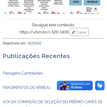
Secretaria-Geral
Secretaria de Governo
Divulgue este conteúdo:
https://ufsm.br/r-529-1406
Copiar
Gabinete de Segurança Institucional
para área de tran
Registrado em
NOTÍCIAS
Advocacia-Geral da União
Publicações Recentes
Banco Central do Brasil
Paisagens Cambiantes
Planalto
FRAGMENTOS DO (IR)REAL
ATA DA COMISSÃO DE SELEÇÃO DO PRÊMIO CAPES DE