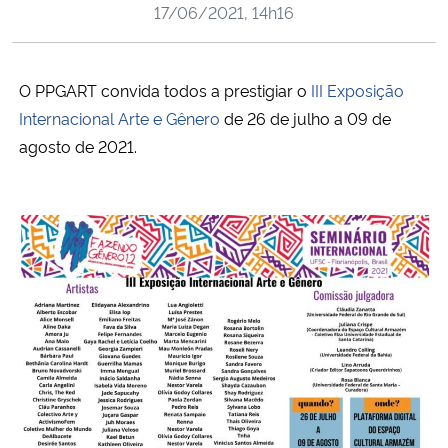
17/06/2021, 14h16
Ministério da Cidadania
Ministério da Saúde
O PPGART convida todos a prestigiar o
III Exposição
Internacional Arte e Gênero
de 26 de julho a 09 de
Ministério de Minas e Energia
agosto de 2021.
Ministério da Ciência, Tecnologia, Inovações e Comunicações
Ministério do Meio Ambiente
Ministério do Turismo
Ministério do Desenvolvimento Regional
Controladoria-Geral da União
Ministério da Mulher, da Família e dos Direitos Humanos