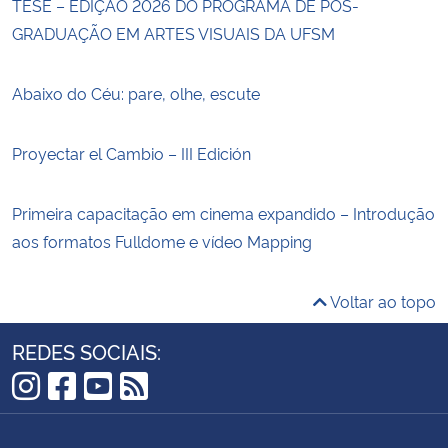
TESE – EDIÇÃO 2026 DO PROGRAMA DE PÓS-
GRADUAÇÃO EM ARTES VISUAIS DA UFSM
Abaixo do Céu: pare, olhe, escute
Proyectar el Cambio – III Edición
Primeira capacitação em cinema expandido – Introdução
aos formatos Fulldome e vídeo Mapping
Voltar ao topo
REDES SOCIAIS:
Instagram
Facebook
YouTube
RSS