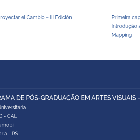
royectar el Cambio – III Edición
Primeira ca
Introdução 
Mapping
AMA DE PÓS-GRADUAÇÃO EM ARTES VISUAIS 
niversitária
0 - CAL
Camobi
ria - RS