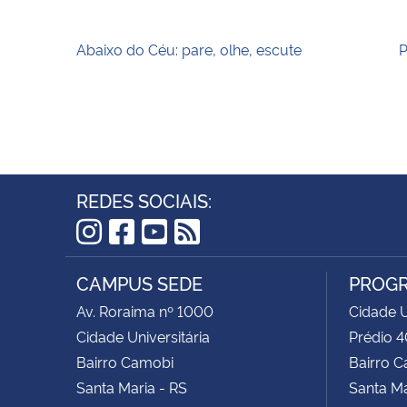
Abaixo do Céu: pare, olhe, escute
P
REDES SOCIAIS:
Instagram
Facebook
YouTube
RSS
CAMPUS SEDE
PROGR
Av. Roraima nº 1000
Cidade U
Cidade Universitária
Prédio 4
Bairro Camobi
Bairro 
Santa Maria - RS
Santa Ma