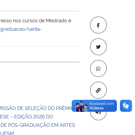
ngresso nos cursos de Mestrado e
-graduacao/santa-
 transferência
Copiar para áre
MISSÃO DE SELEÇÃO DO PRÊMIO
ESE – EDIÇÃO 2026 DO
DE PÓS-GRADUAÇÃO EM ARTES
A UFSM