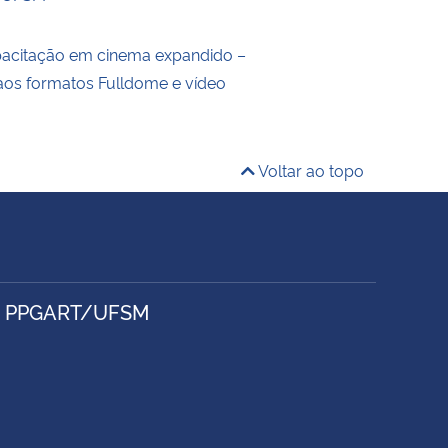
pacitação em cinema expandido –
aos formatos Fulldome e vídeo
Voltar ao topo
- PPGART/UFSM