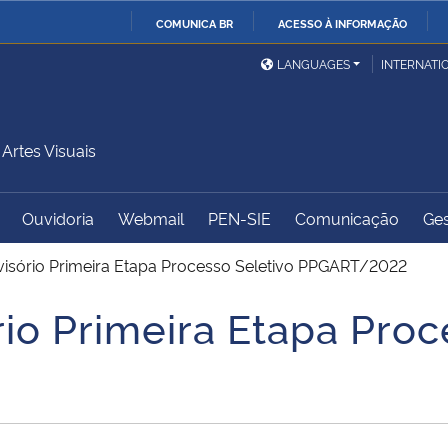
COMUNICA BR
ACESSO À INFORMAÇÃO
Ministério da Defesa
Ministério das Relações
Mini
IR
LANGUAGES
INTERNATI
Exteriores
PARA
O
Ministério da Cidadania
Ministério da Saúde
Mini
CONTEÚDO
rtes Visuais
Ouvidoria
Webmail
PEN-SIE
Comunicação
Ges
Ministério do
Controladoria-Geral da
Mini
Desenvolvimento Regional
União
Famí
visório Primeira Etapa Processo Seletivo PPGART/2022
Hum
io Primeira Etapa Proc
Advocacia-Geral da União
Banco Central do Brasil
Plan