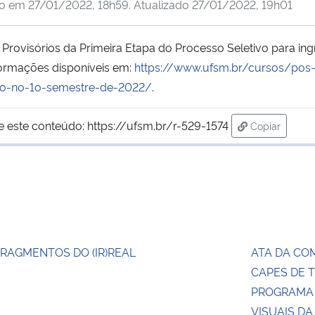
do em
27/01/2022, 18h59
. Atualizado
27/01/2022, 19h01
s Provisórios da Primeira Etapa do Processo Seletivo para i
formações disponíveis em:
https://www.ufsm.br/cursos/pos
sso-no-1o-semestre-de-2022/
.
e este conteúdo:
https://ufsm.br/r-529-1574
Copiar
para área de
RAGMENTOS DO (IR)REAL
ATA DA CO
CAPES DE T
PROGRAMA 
VISUAIS D