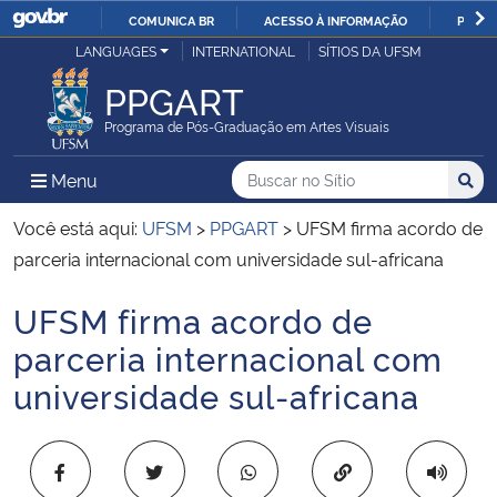
COMUNICA BR
ACESSO À INFORMAÇÃO
PARTI
Casa Civil
LANGUAGES
INTERNATIONAL
SÍTIOS DA UFSM
IR
PARA
PPGART
Ministério da Justiça e Segurança Pública
O
Programa de Pós-Graduação em Artes Visuais
CONTEÚDO
Ministério da Defesa
Buscar no no Sítio
Busca
Busca:
Menu Principal do Sítio
Menu
Busc
Ministério das Relações Exteriores
Você está aqui:
UFSM
>
PPGART
>
UFSM firma acordo de
parceria internacional com universidade sul-africana
Ministério da Economia
UFSM firma acordo de
Início do conteúdo
Ministério da Infraestrutura
parceria internacional com
universidade sul-africana
Ministério da Agricultura, Pecuária e Abastecimento
Ministério da Educação
Copiar para área 