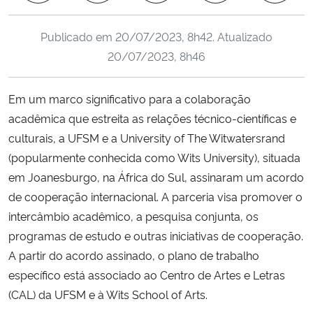
Ministério da Cidadania
Publicado em
20/07/2023, 8h42
. Atualizado
Ministério da Saúde
20/07/2023, 8h46
Ministério de Minas e Energia
Em um marco significativo para a colaboração
acadêmica que estreita as relações técnico-científicas e
Ministério da Ciência, Tecnologia, Inovações e Comunicações
culturais, a UFSM e a University of The Witwatersrand
(popularmente conhecida como Wits University), situada
Ministério do Meio Ambiente
em Joanesburgo, na África do Sul, assinaram um acordo
de cooperação internacional. A parceria visa promover o
Ministério do Turismo
intercâmbio acadêmico, a pesquisa conjunta, os
programas de estudo e outras iniciativas de cooperação.
Ministério do Desenvolvimento Regional
A partir do acordo assinado, o plano de trabalho
Controladoria-Geral da União
específico está associado ao Centro de Artes e Letras
(CAL) da UFSM e à Wits School of Arts.
Ministério da Mulher, da Família e dos Direitos Humanos