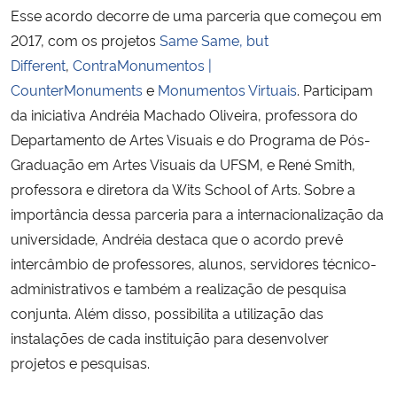
Esse acordo decorre de uma parceria que começou em
2017, com os projetos
Same Same, but
Secretaria-Geral
Different
,
ContraMonumentos |
CounterMonuments
e
Monumentos Virtuais
. Participam
Secretaria de Governo
da iniciativa Andréia Machado Oliveira, professora do
Gabinete de Segurança Institucional
Departamento de Artes Visuais e do Programa de Pós-
Graduação em Artes Visuais da UFSM, e René Smith,
Advocacia-Geral da União
professora e diretora da Wits School of Arts. Sobre a
importância dessa parceria para a internacionalização da
Banco Central do Brasil
universidade, Andréia destaca que o acordo prevê
intercâmbio de professores, alunos, servidores técnico-
Planalto
administrativos e também a realização de pesquisa
conjunta. Além disso, possibilita a utilização das
instalações de cada instituição para desenvolver
projetos e pesquisas.