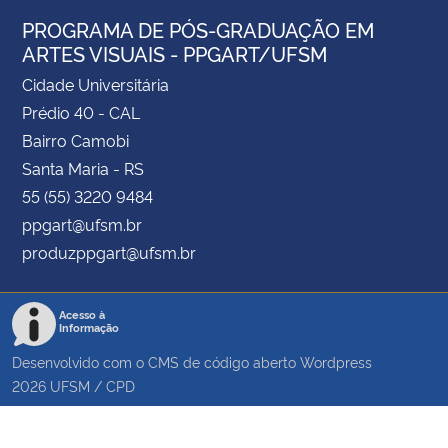
PROGRAMA DE PÓS-GRADUAÇÃO EM
ARTES VISUAIS - PPGART/UFSM
Cidade Universitária
Prédio 40 - CAL
Bairro Camobi
Santa Maria - RS
55 (55) 3220 9484
ppgart@ufsm.br
produzppgart@ufsm.br
Acesso à
Informação
Desenvolvido com o CMS de código aberto
Wordpress
2026
UFSM
/
CPD