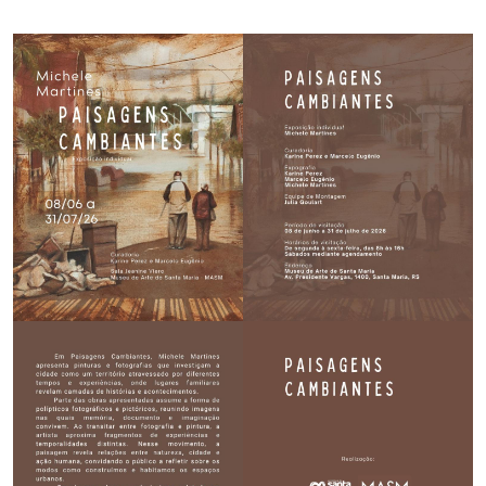
Secretaria-Geral
Secretaria de Governo
Gabinete de Segurança Institucional
Advocacia-Geral da União
Banco Central do Brasil
Planalto