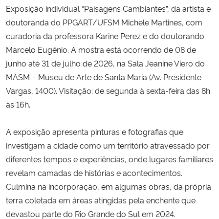
Exposição individual “Paisagens Cambiantes”, da artista e
Ministério da Cidadania
doutoranda do PPGART/UFSM Michele Martines, com
Ministério da Saúde
curadoria da professora Karine Perez e do doutorando
Marcelo Eugênio. A mostra está ocorrendo de 08 de
Ministério de Minas e Energia
junho até 31 de julho de 2026, na Sala Jeanine Viero do
MASM – Museu de Arte de Santa Maria (Av. Presidente
Ministério da Ciência, Tecnologia, Inovações e Comunicações
Vargas, 1400). Visitação: de segunda à sexta-feira das 8h
às 16h.
Ministério do Meio Ambiente
A exposição apresenta pinturas e fotografias que
Ministério do Turismo
investigam a cidade como um território atravessado por
diferentes tempos e experiências, onde lugares familiares
Ministério do Desenvolvimento Regional
revelam camadas de histórias e acontecimentos.
Culmina na incorporação, em algumas obras, da própria
Controladoria-Geral da União
terra coletada em áreas atingidas pela enchente que
devastou parte do Rio Grande do Sul em 2024.
Ministério da Mulher, da Família e dos Direitos Humanos