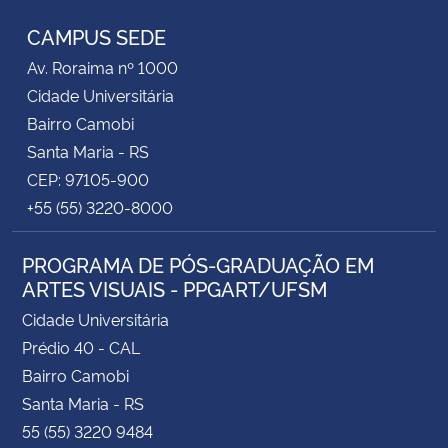
CAMPUS SEDE
Secretaria-Geral
Av. Roraima nº 1000
Cidade Universitária
Secretaria de Governo
Bairro Camobi
Santa Maria - RS
Gabinete de Segurança Institucional
CEP: 97105-900
+55 (55) 3220-8000
Advocacia-Geral da União
Banco Central do Brasil
PROGRAMA DE PÓS-GRADUAÇÃO EM
ARTES VISUAIS - PPGART/UFSM
Planalto
Cidade Universitária
Prédio 40 - CAL
Bairro Camobi
Santa Maria - RS
55 (55) 3220 9484