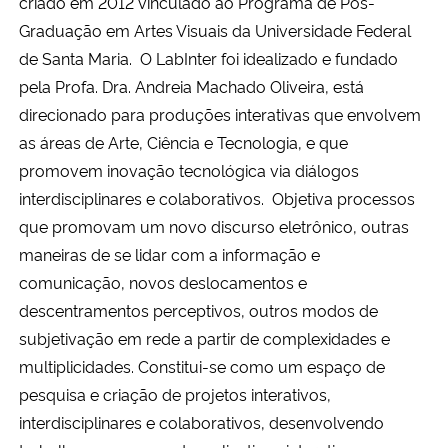
criado em 2012 vinculado ao Programa de Pós-
Ministério da Cidadania
Graduação em Artes Visuais da Universidade Federal
de Santa Maria. O LabInter foi idealizado e fundado
Ministério da Saúde
pela Profa. Dra. Andreia Machado Oliveira, está
direcionado para produções interativas que envolvem
Ministério de Minas e Energia
as áreas de Arte, Ciência e Tecnologia, e que
promovem inovação tecnológica via diálogos
Ministério da Ciência, Tecnologia, Inovações e Comunicações
interdisciplinares e colaborativos. Objetiva processos
que promovam um novo discurso eletrônico, outras
Ministério do Meio Ambiente
maneiras de se lidar com a informação e
comunicação, novos deslocamentos e
Ministério do Turismo
descentramentos perceptivos, outros modos de
Ministério do Desenvolvimento Regional
subjetivação em rede a partir de complexidades e
multiplicidades. Constitui-se como um espaço de
Controladoria-Geral da União
pesquisa e criação de projetos interativos,
interdisciplinares e colaborativos, desenvolvendo
Ministério da Mulher, da Família e dos Direitos Humanos