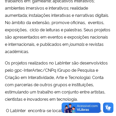
trabalhos em: gamearte; aplicativos interativos;
ambientes imersivos e interativos; realidade
Secretaria-Geral
aumentada; instalações interativas e narrativas digitais.
No âmbito da extensão, promove oficinas, eventos,
Secretaria de Governo
exposições, ciclo de leituras e palestras. Seus projetos
são apresentados em eventos e exposições nacionais
Gabinete de Segurança Institucional
e internacionais, e publicados em
journals
e revistas
acadêmicas.
Advocacia-Geral da União
Os projetos realizados no LabInter são desenvolvidos
Banco Central do Brasil
pelo
gpc-InterArtec/CNPq (Grupo de Pesquisa e
Criação em Interatividade, Arte e Tecnologia)
. Conta
Planalto
com parcerias de outros grupos e instituições,
estimulando um trabalho em conjunto entre artistas,
cientistas e inovadores em tecnologia.
O LabInter encontra-se localizado no 3º andar do