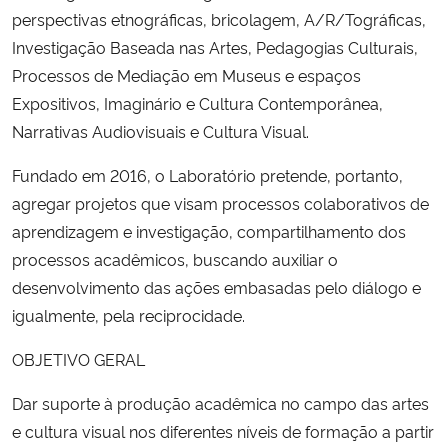
perspectivas etnográficas, bricolagem, A/R/Tográficas,
Investigação Baseada nas Artes, Pedagogias Culturais,
Secretaria-Geral
Processos de Mediação em Museus e espaços
Secretaria de Governo
Expositivos, Imaginário e Cultura Contemporânea,
Narrativas Audiovisuais e Cultura Visual.
Gabinete de Segurança Institucional
Fundado em 2016, o Laboratório pretende, portanto,
agregar projetos que visam processos colaborativos de
Advocacia-Geral da União
aprendizagem e investigação, compartilhamento dos
processos acadêmicos, buscando auxiliar o
Banco Central do Brasil
desenvolvimento das ações embasadas pelo diálogo e
Planalto
igualmente, pela reciprocidade.
OBJETIVO GERAL
Dar suporte à produção acadêmica no campo das artes
e cultura visual nos diferentes níveis de formação a partir