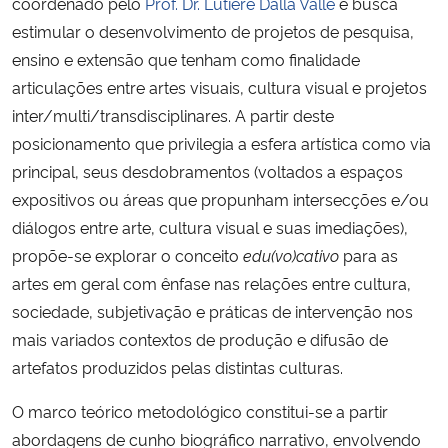
coordenado pelo
Prof. Dr. Lutiere Dalla Valle
e busca
Ministério da Cidadania
estimular o desenvolvimento de projetos de pesquisa,
ensino e extensão que tenham como finalidade
Ministério da Saúde
articulações entre artes visuais, cultura visual e projetos
inter/multi/transdisciplinares. A partir deste
Ministério de Minas e Energia
posicionamento que privilegia a esfera artística como via
principal, seus desdobramentos (voltados a espaços
Ministério da Ciência, Tecnologia, Inovações e Comunicações
expositivos ou áreas que propunham intersecções e/ou
diálogos entre arte, cultura visual e suas imediações),
Ministério do Meio Ambiente
propõe-se explorar o conceito
edu(vo)cativo
para as
artes em geral com ênfase nas relações entre cultura,
Ministério do Turismo
sociedade, subjetivação e práticas de intervenção nos
Ministério do Desenvolvimento Regional
mais variados contextos de produção e difusão de
artefatos produzidos pelas distintas culturas.
Controladoria-Geral da União
O marco teórico metodológico constitui-se a partir
abordagens de cunho biográfico narrativo, envolvendo
Ministério da Mulher, da Família e dos Direitos Humanos