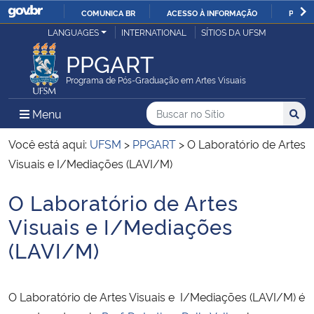
COMUNICA BR
ACESSO À INFORMAÇÃO
PARTI
Casa Civil
LANGUAGES
INTERNATIONAL
SÍTIOS DA UFSM
IR
PARA
PPGART
Ministério da Justiça e Segurança Pública
O
Programa de Pós-Graduação em Artes Visuais
CONTEÚDO
Ministério da Defesa
Buscar no no Sítio
Busca
Busca:
Menu Principal do Sítio
Menu
Busc
Ministério das Relações Exteriores
Você está aqui:
UFSM
>
PPGART
>
O Laboratório de Artes
Visuais e I/Mediações (LAVI/M)
Ministério da Economia
O Laboratório de Artes
Início do conteúdo
Ministério da Infraestrutura
Visuais e I/Mediações
(LAVI/M)
Ministério da Agricultura, Pecuária e Abastecimento
Ministério da Educação
O Laboratório de Artes Visuais e I/Mediações (LAVI/M) é