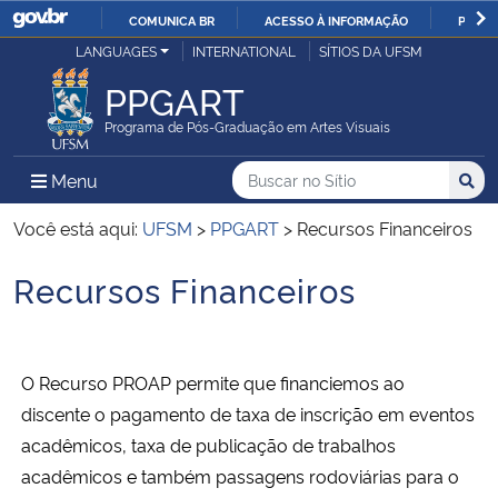
COMUNICA BR
ACESSO À INFORMAÇÃO
PARTI
Casa Civil
LANGUAGES
INTERNATIONAL
SÍTIOS DA UFSM
IR
PARA
PPGART
Ministério da Justiça e Segurança Pública
O
Programa de Pós-Graduação em Artes Visuais
CONTEÚDO
Ministério da Defesa
Buscar no no Sítio
Busca
Busca:
Menu Principal do Sítio
Menu
Busc
Ministério das Relações Exteriores
Você está aqui:
UFSM
>
PPGART
>
Recursos Financeiros
Recursos Financeiros
Ministério da Economia
Início do conteúdo
Ministério da Infraestrutura
O Recurso PROAP permite que financiemos ao
Ministério da Agricultura, Pecuária e Abastecimento
discente o pagamento de taxa de inscrição em eventos
acadêmicos, taxa de publicação de trabalhos
Ministério da Educação
acadêmicos e também passagens rodoviárias para o