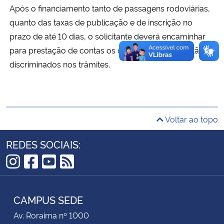
Após o financiamento tanto de passagens rodoviárias,
quanto das taxas de publicação e de inscrição no
Secretaria-Geral
prazo de até 10 dias, o solicitante deverá encaminhar
para prestação de contas os documentos que estão
Secretaria de Governo
discriminados nos trâmites.
Gabinete de Segurança Institucional
Advocacia-Geral da União
Voltar ao topo
Banco Central do Brasil
REDES SOCIAIS:
Planalto
Instagram
Facebook
YouTube
RSS
CAMPUS SEDE
Av. Roraima nº 1000