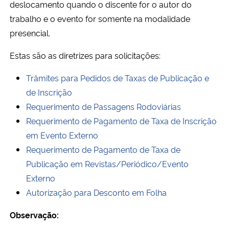
deslocamento quando o discente for o autor do
Ministério da Cidadania
trabalho e o evento for somente na modalidade
presencial.
Ministério da Saúde
Estas são as diretrizes para solicitações:
Ministério de Minas e Energia
Trâmites para Pedidos de Taxas de Publicação e
Ministério da Ciência, Tecnologia, Inovações e Comunicações
de Inscrição
Requerimento de Passagens Rodoviárias
Ministério do Meio Ambiente
Requerimento de Pagamento de Taxa de Inscrição
em Evento Externo
Ministério do Turismo
Requerimento de Pagamento de Taxa de
Publicação em Revistas/Periódico/Evento
Ministério do Desenvolvimento Regional
Externo
Autorização para Desconto em Folha
Controladoria-Geral da União
Observação:
Ministério da Mulher, da Família e dos Direitos Humanos