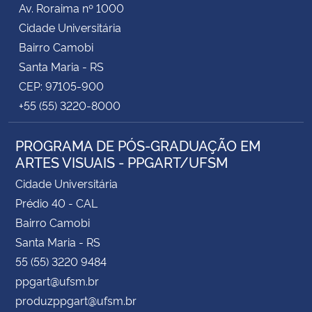
Av. Roraima nº 1000
Cidade Universitária
Secretaria-Geral
Bairro Camobi
Santa Maria - RS
Secretaria de Governo
CEP: 97105-900
+55 (55) 3220-8000
Gabinete de Segurança Institucional
PROGRAMA DE PÓS-GRADUAÇÃO EM
Advocacia-Geral da União
ARTES VISUAIS - PPGART/UFSM
Banco Central do Brasil
Cidade Universitária
Prédio 40 - CAL
Planalto
Bairro Camobi
Santa Maria - RS
55 (55) 3220 9484
ppgart@ufsm.br
produzppgart@ufsm.br