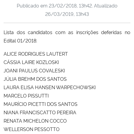
Publicado em
23/02/2018, 13h42
. Atualizado
Ministério da Cidadania
26/03/2019, 13h43
Ministério da Saúde
Lista dos candidatos com as inscrições deferidas no
Ministério de Minas e Energia
Edital 01/2018:
Ministério da Ciência, Tecnologia, Inovações e Comunicações
ALICE RODRIGUES LAUTERT
CÁSSIA LAIRE KOZLOSKI
Ministério do Meio Ambiente
JOANI PAULUS COVALESKI
JÚLIA BREHM DOS SANTOS
Ministério do Turismo
LAURA ELISA HANSEN WARPECHOWSKI
MARCELO PISSUTTI
Ministério do Desenvolvimento Regional
MAURÍCIO PICETTI DOS SANTOS
NIANA FRANCISCATTO PEREIRA
Controladoria-Geral da União
RENATA MICHELON COCCO
WELLERSON PESSOTTO
Ministério da Mulher, da Família e dos Direitos Humanos