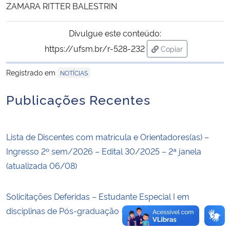
ZAMARA RITTER BALESTRIN
Secretaria-Geral
Divulgue este conteúdo:
https://ufsm.br/r-528-232
Copiar
Secretaria de Governo
para área de trans
Registrado em
NOTÍCIAS
Gabinete de Segurança Institucional
Publicações Recentes
Advocacia-Geral da União
Banco Central do Brasil
Lista de Discentes com matrícula e Orientadores(as) –
Ingresso 2º sem/2026 – Edital 30/2025 – 2ª janela
Planalto
(atualizada 06/08)
Solicitações Deferidas – Estudante Especial I em
disciplinas de Pós-graduação – 2ºSem/2026