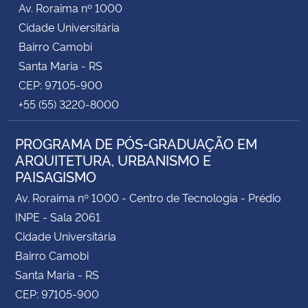
Av. Roraima nº 1000
Cidade Universitária
Secretaria-Geral
Bairro Camobi
Santa Maria - RS
Secretaria de Governo
CEP: 97105-900
+55 (55) 3220-8000
Gabinete de Segurança Institucional
PROGRAMA DE PÓS-GRADUAÇÃO EM
Advocacia-Geral da União
ARQUITETURA, URBANISMO E
PAISAGISMO
Banco Central do Brasil
Av. Roraima nº 1000 - Centro de Tecnologia - Prédio
Planalto
INPE - Sala 2061
Cidade Universitária
Bairro Camobi
Santa Maria - RS
CEP: 97105-900