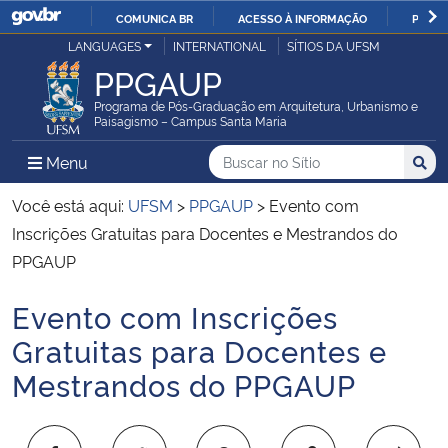
COMUNICA BR
ACESSO À INFORMAÇÃO
PARTI
Casa Civil
LANGUAGES
INTERNATIONAL
SÍTIOS DA UFSM
IR
PPGAUP
PARA
Ministério da Justiça e Segurança Pública
O
Programa de Pós-Graduação em Arquitetura, Urbanismo e
Paisagismo – Campus Santa Maria
CONTEÚDO
Ministério da Defesa
Buscar no no Sítio
Busca
Busca:
Menu Principal do Sítio
Menu
Busc
Ministério das Relações Exteriores
Você está aqui:
UFSM
>
PPGAUP
>
Evento com
Inscrições Gratuitas para Docentes e Mestrandos do
Ministério da Economia
PPGAUP
Evento com Inscrições
Ministério da Infraestrutura
Início do conteúdo
Gratuitas para Docentes e
Ministério da Agricultura, Pecuária e Abastecimento
Mestrandos do PPGAUP
Ministério da Educação