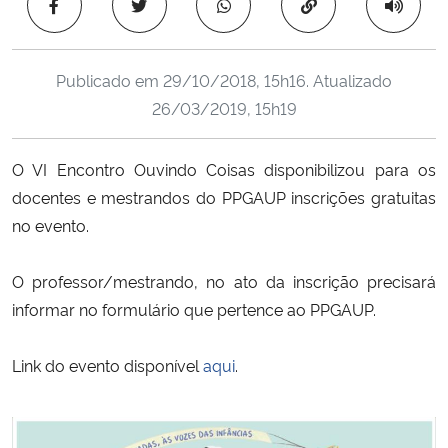
Copiar para área 
Ministério da Cidadania
Ministério da Saúde
Publicado em
29/10/2018, 15h16
. Atualizado
26/03/2019, 15h19
Ministério de Minas e Energia
O VI Encontro Ouvindo Coisas disponibilizou para os
Ministério da Ciência, Tecnologia, Inovações e Comunicações
docentes e mestrandos do PPGAUP inscrições gratuitas
no evento.
Ministério do Meio Ambiente
O professor/mestrando, no ato da inscrição precisará
Ministério do Turismo
informar no formulário que pertence ao PPGAUP.
Ministério do Desenvolvimento Regional
Link do evento disponível
aqui
.
Controladoria-Geral da União
Ministério da Mulher, da Família e dos Direitos Humanos