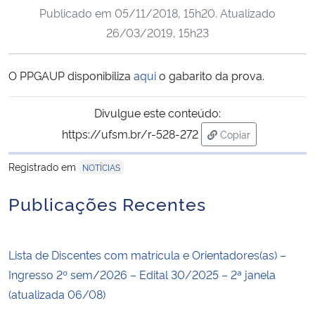
Publicado em
05/11/2018, 15h20
. Atualizado
Ministério da Cidadania
26/03/2019, 15h23
Ministério da Saúde
O PPGAUP disponibiliza
aqui
o gabarito da prova.
Ministério de Minas e Energia
Divulgue este conteúdo:
Ministério da Ciência, Tecnologia, Inovações e Comunicações
https://ufsm.br/r-528-272
Copiar
para área de trans
Ministério do Meio Ambiente
Registrado em
NOTÍCIAS
Publicações Recentes
Ministério do Turismo
Ministério do Desenvolvimento Regional
Lista de Discentes com matrícula e Orientadores(as) –
Ingresso 2º sem/2026 – Edital 30/2025 – 2ª janela
Controladoria-Geral da União
(atualizada 06/08)
Ministério da Mulher, da Família e dos Direitos Humanos