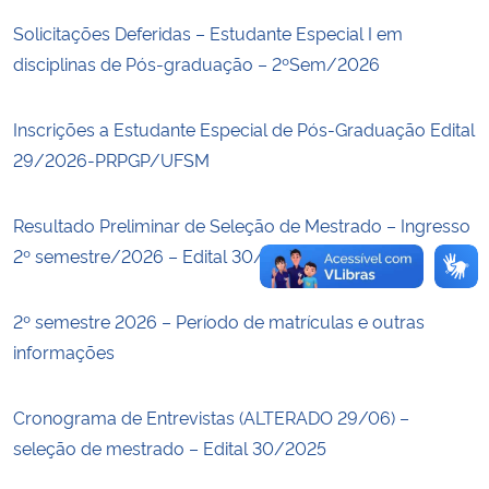
Solicitações Deferidas – Estudante Especial I em
Secretaria-Geral
disciplinas de Pós-graduação – 2ºSem/2026
Secretaria de Governo
Inscrições a Estudante Especial de Pós-Graduação Edital
29/2026-PRPGP/UFSM
Gabinete de Segurança Institucional
Resultado Preliminar de Seleção de Mestrado – Ingresso
Advocacia-Geral da União
2º semestre/2026 – Edital 30/2025
Banco Central do Brasil
2º semestre 2026 – Período de matrículas e outras
Planalto
informações
Cronograma de Entrevistas (ALTERADO 29/06) –
seleção de mestrado – Edital 30/2025