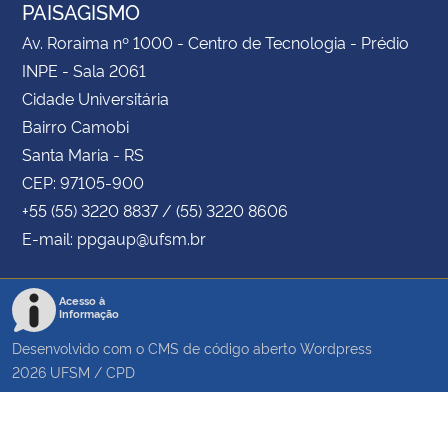
PAISAGISMO
Av. Roraima nº 1000 - Centro de Tecnologia - Prédio
INPE - Sala 2061
Cidade Universitária
Bairro Camobi
Santa Maria - RS
CEP: 97105-900
+55 (55) 3220 8837 / (55) 3220 8606
E-mail: ppgaup@ufsm.br
Acesso à
Informação
Desenvolvido com o CMS de código aberto
Wordpress
2026
UFSM
/
CPD