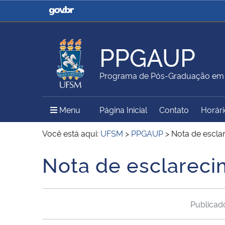
Casa Civil
Ministério da Justiça e
Segurança Pública
PPGAUP
Ministério da Agricultura,
Ministério da Educação
Programa de Pós-Graduação em A
Pecuária e Abastecimento
Menu Principal do Sítio
Menu
Página Inicial
Contato
Horári
Ministério do Meio Ambiente
Ministério do Turismo
Você está aqui:
UFSM
>
PPGAUP
>
Nota de escla
Nota de esclareci
Início do conteúdo
Secretaria de Governo
Gabinete de Segurança
Institucional
Publica