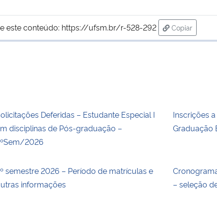
e este conteúdo:
https://ufsm.br/r-528-292
Copiar
para área de
olicitações Deferidas – Estudante Especial I
Inscrições 
m disciplinas de Pós-graduação –
Graduação 
2ºSem/2026
º semestre 2026 – Período de matrículas e
Cronograma
utras informações
– seleção d