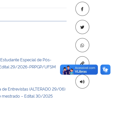
 transferência
a Estudante Especial de Pós-
Copiar para áre
Edital 29/2026-PRPGP/UFSM
 de Entrevistas (ALTERADO 29/06)
e mestrado – Edital 30/2025