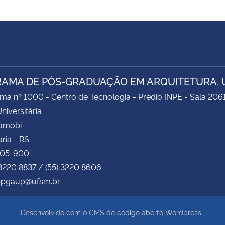
AMA DE PÓS-GRADUAÇÃO EM ARQUITETURA, 
ima nº 1000 - Centro de Tecnologia - Prédio INPE - Sala 206
niversitária
Camobi
ria - RS
105-900
 3220 8837 / (55) 3220 8606
 ppgaup@ufsm.br
Desenvolvido com o CMS de código aberto
Wordpress