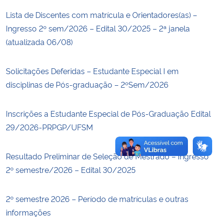
Lista de Discentes com matrícula e Orientadores(as) –
Secretaria-Geral
Ingresso 2º sem/2026 – Edital 30/2025 – 2ª janela
(atualizada 06/08)
Secretaria de Governo
Solicitações Deferidas – Estudante Especial I em
Gabinete de Segurança Institucional
disciplinas de Pós-graduação – 2ºSem/2026
Advocacia-Geral da União
Inscrições a Estudante Especial de Pós-Graduação Edital
Banco Central do Brasil
29/2026-PRPGP/UFSM
Planalto
Resultado Preliminar de Seleção de Mestrado – Ingresso
2º semestre/2026 – Edital 30/2025
2º semestre 2026 – Período de matrículas e outras
informações