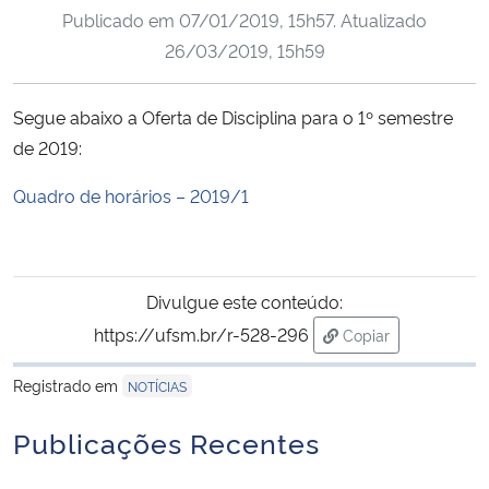
Publicado em
07/01/2019, 15h57
. Atualizado
Ministério da Cidadania
26/03/2019, 15h59
Ministério da Saúde
Segue abaixo a Oferta de Disciplina para o 1º semestre
Ministério de Minas e Energia
de 2019:
Ministério da Ciência, Tecnologia, Inovações e Comunicações
Quadro de horários – 2019/1
Ministério do Meio Ambiente
Divulgue este conteúdo:
Ministério do Turismo
https://ufsm.br/r-528-296
Copiar
para área de trans
Ministério do Desenvolvimento Regional
Registrado em
NOTÍCIAS
Controladoria-Geral da União
Publicações Recentes
Ministério da Mulher, da Família e dos Direitos Humanos