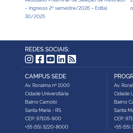
– Ingresso 2º semestre/2026 – Edital
o
30/2025
REDES SOCIAIS:
Instagram
Facebook
YouTube
LinkedIn
RSS
CAMPUS SEDE
PROGR
Av. Roraima nº 1000
Av. Rora
Cidade Universitária
Cidade U
Bairro Camobi
Bairro 
Santa Maria - RS
Santa Ma
CEP: 97105-900
CEP: 97
+55 (55) 3220-8000
+55 (55)