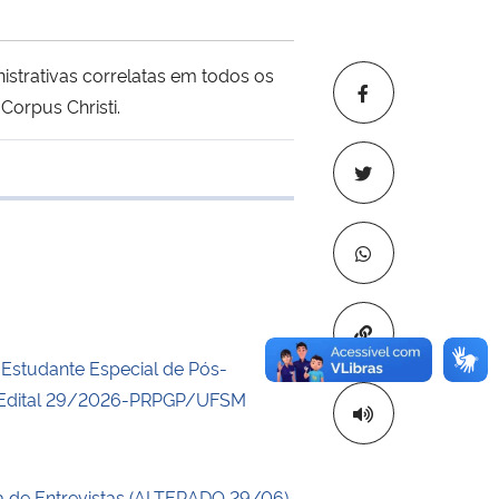
istrativas correlatas em todos os
 Corpus Christi.
 transferência
Copiar para áre
a Estudante Especial de Pós-
Edital 29/2026-PRPGP/UFSM
 de Entrevistas (ALTERADO 29/06)