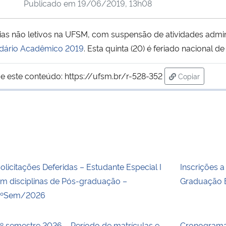
Publicado em
19/06/2019, 13h08
 dias não letivos na UFSM, com suspensão de atividades admin
dário Acadêmico 2019
. Esta quinta (20) é feriado nacional de
e este conteúdo:
https://ufsm.br/r-528-352
Copiar
para área de
olicitações Deferidas – Estudante Especial I
Inscrições 
m disciplinas de Pós-graduação –
Graduação 
2ºSem/2026
º semestre 2026 – Período de matrículas e
Cronograma