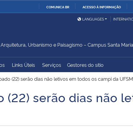
COMUNICA BR
ACESSO À INFORMAÇÃO
Ministério da Defesa
Ministério das Relações
Mini
IR
LANGUAGES
INTERNATI
Exteriores
PARA
O
Ministério da Cidadania
Ministério da Saúde
Mini
CONTEÚDO
rquitetura, Urbanismo e Paisagismo – Campus Santa Mari
os
Links Úteis
Serviços
Gestores do sítio
Ministério do
Controladoria-Geral da
Mini
Desenvolvimento Regional
União
Famí
ábado (22) serão dias não letivos em todos os campi da UFSM
Hum
o (22) serão dias não l
Advocacia-Geral da União
Banco Central do Brasil
Plan