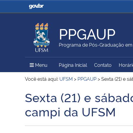
Casa Civil
Ministério da Justiça e
Segurança Pública
PPGAUP
Ministério da Agricultura,
Ministério da Educação
Programa de Pós-Graduação em A
Pecuária e Abastecimento
Menu Principal do Sítio
Menu
Página Inicial
Contato
Horári
Ministério do Meio Ambiente
Ministério do Turismo
Você está aqui:
UFSM
>
PPGAUP
>
Sexta (21) e s
Sexta (21) e sábad
Início do conteúdo
Secretaria de Governo
Gabinete de Segurança
campi da UFSM
Institucional