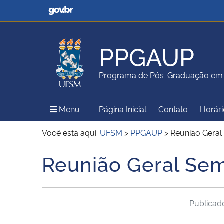
Casa Civil
Ministério da Justiça e
Segurança Pública
PPGAUP
Ministério da Agricultura,
Ministério da Educação
Programa de Pós-Graduação em A
Pecuária e Abastecimento
Menu Principal do Sítio
Menu
Página Inicial
Contato
Horári
Ministério do Meio Ambiente
Ministério do Turismo
Você está aqui:
UFSM
>
PPGAUP
>
Reunião Geral
Reunião Geral Sem
Início do conteúdo
Secretaria de Governo
Gabinete de Segurança
Institucional
Publica