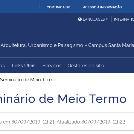
COMUNICA BR
ACESSO À INFORMAÇÃO
Ministério da Defesa
Ministério das Relações
Mini
IR
LANGUAGES
INTERNATI
Exteriores
PARA
O
Ministério da Cidadania
Ministério da Saúde
Mini
CONTEÚDO
rquitetura, Urbanismo e Paisagismo – Campus Santa Mari
os
Links Úteis
Serviços
Gestores do sítio
Ministério do
Controladoria-Geral da
Mini
Desenvolvimento Regional
União
Famí
 Seminário de Meio Termo
Hum
inário de Meio Termo
Advocacia-Geral da União
Banco Central do Brasil
Plan
do em
30/09/2019, 11h21
. Atualizado
30/09/2019, 11h22