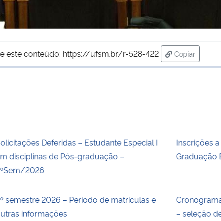
e este conteúdo:
https://ufsm.br/r-528-422
Copiar
para área de
olicitações Deferidas – Estudante Especial I
Inscrições 
m disciplinas de Pós-graduação –
Graduação 
2ºSem/2026
º semestre 2026 – Período de matrículas e
Cronograma
utras informações
– seleção d