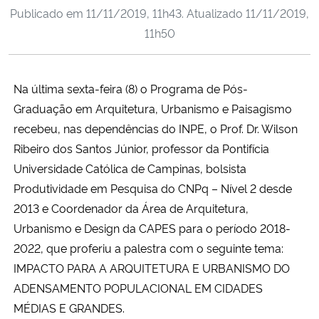
Publicado em
11/11/2019, 11h43
. Atualizado
11/11/2019,
Ministério da Cidadania
11h50
Ministério da Saúde
Na última sexta-feira (8) o Programa de Pós-
Ministério de Minas e Energia
Graduação em Arquitetura, Urbanismo e Paisagismo
Ministério da Ciência, Tecnologia, Inovações e Comunicações
recebeu, nas dependências do INPE, o Prof. Dr. Wilson
Ribeiro dos Santos Júnior, professor da Pontifícia
Ministério do Meio Ambiente
Universidade Católica de Campinas, bolsista
Produtividade em Pesquisa do CNPq – Nível 2 desde
Ministério do Turismo
2013 e Coordenador da Área de Arquitetura,
Urbanismo e Design da CAPES para o período 2018-
Ministério do Desenvolvimento Regional
2022, que proferiu a palestra com o seguinte tema:
IMPACTO PARA A ARQUITETURA E URBANISMO DO
Controladoria-Geral da União
ADENSAMENTO POPULACIONAL EM CIDADES
MÉDIAS E GRANDES.
Ministério da Mulher, da Família e dos Direitos Humanos