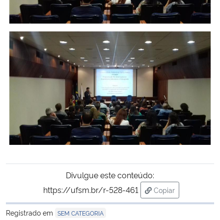
Divulgue este conteúdo:
https://ufsm.br/r-528-461
Copiar
para área de trans
Registrado em
SEM CATEGORIA