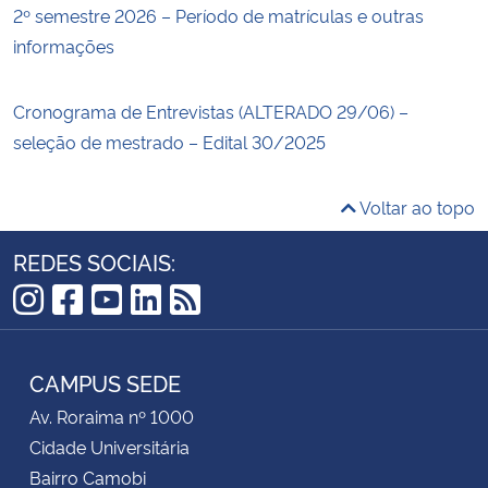
2º semestre 2026 – Período de matrículas e outras
informações
Cronograma de Entrevistas (ALTERADO 29/06) –
seleção de mestrado – Edital 30/2025
Voltar ao topo
REDES SOCIAIS:
Instagram
Facebook
YouTube
LinkedIn
RSS
CAMPUS SEDE
Av. Roraima nº 1000
Cidade Universitária
Bairro Camobi