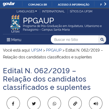
COMUNICA BR
ACESSO À INFORMAÇÃO
PARTI
Casa Civil
LANGUAGES
INTERNATIONAL
SÍTIOS DA UFSM
IR
PPGAUP
PARA
Ministério da Justiça e Segurança Pública
O
Programa de Pós-Graduação em Arquitetura, Urbanismo e
Paisagismo – Campus Santa Maria
CONTEÚDO
Ministério da Defesa
Buscar no no Sítio
Busca
Busca:
Menu Principal do Sítio
Menu
Busc
Ministério das Relações Exteriores
Você está aqui:
UFSM
>
PPGAUP
>
Edital N. 062/2019 –
Relação dos candidatos classificados e suplentes
Ministério da Economia
Edital N. 062/2019 –
Início do conteúdo
Ministério da Infraestrutura
Relação dos candidatos
classificados e suplentes
Ministério da Agricultura, Pecuária e Abastecimento
Ministério da Educação
Copiar para área 