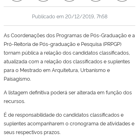
Ministério da Cidadania
Publicado em
20/12/2019, 7h58
Ministério da Saúde
As Coordenações dos Programas de Pós-Graduação e a
Ministério de Minas e Energia
Pró-Reitoria de Pós-graduação e Pesquisa (PRPGP)
tornam pública a relação dos candidatos classificados,
Ministério da Ciência, Tecnologia, Inovações e Comunicações
atualizada com a relação dos classificados e suplentes
para o Mestrado em Arquitetura, Urbanismo e
Ministério do Meio Ambiente
Paisagismo.
Ministério do Turismo
A listagem definitiva poderá ser alterada em função dos
recursos.
Ministério do Desenvolvimento Regional
É de responsabilidade do candidatos classificados e
Controladoria-Geral da União
suplentes acompanharem o cronograma de atividades e
seus respectivos prazos.
Ministério da Mulher, da Família e dos Direitos Humanos