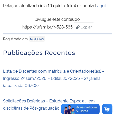
Relação atualizada (dia 19 quinta-feira) disponível
aqui
.
Secretaria-Geral
Divulgue este conteúdo:
Secretaria de Governo
https://ufsm.br/r-528-565
Copiar
para área de trans
Registrado em
NOTÍCIAS
Gabinete de Segurança Institucional
Publicações Recentes
Advocacia-Geral da União
Banco Central do Brasil
Lista de Discentes com matrícula e Orientadores(as) –
Ingresso 2º sem/2026 – Edital 30/2025 – 2ª janela
Planalto
(atualizada 06/08)
Solicitações Deferidas – Estudante Especial I em
disciplinas de Pós-graduação – 2ºSem/2026