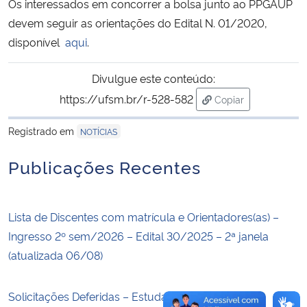
Os interessados em concorrer a bolsa junto ao PPGAUP
devem seguir as orientações do Edital N. 01/2020,
Secretaria-Geral
disponível
aqui
.
Secretaria de Governo
Divulgue este conteúdo:
https://ufsm.br/r-528-582
Copiar
Gabinete de Segurança Institucional
para área de trans
Registrado em
NOTÍCIAS
Advocacia-Geral da União
Publicações Recentes
Banco Central do Brasil
Planalto
Lista de Discentes com matrícula e Orientadores(as) –
Ingresso 2º sem/2026 – Edital 30/2025 – 2ª janela
(atualizada 06/08)
Solicitações Deferidas – Estudante Especial I em