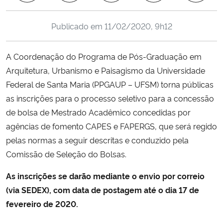
Ministério da Cidadania
Publicado em
11/02/2020, 9h12
Ministério da Saúde
A Coordenação do Programa de Pós-Graduação em
Ministério de Minas e Energia
Arquitetura, Urbanismo e Paisagismo da Universidade
Federal de Santa Maria (PPGAUP – UFSM) torna públicas
Ministério da Ciência, Tecnologia, Inovações e Comunicações
as inscrições para o processo seletivo para a concessão
de bolsa de Mestrado Acadêmico concedidas por
Ministério do Meio Ambiente
agências de fomento CAPES e FAPERGS, que será regido
pelas normas a seguir descritas e conduzido pela
Ministério do Turismo
Comissão de Seleção do Bolsas.
Ministério do Desenvolvimento Regional
As inscrições se darão mediante o envio por correio
(via SEDEX), com data de postagem até o dia 17 de
Controladoria-Geral da União
fevereiro de 2020.
Ministério da Mulher, da Família e dos Direitos Humanos