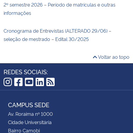
2º semestre 2026 – Período de matrículas e outras
informações
Cronograma de Entrevistas (ALTERADO 29/06) –
seleção de mestrado – Edital 30/2025
Voltar ao topo
REDES SOCIAIS:
Instagram
Facebook
YouTube
LinkedIn
RSS
CAMPUS SEDE
Av. Roraima nº 1000
Cidade Universitária
Bairro Camobi