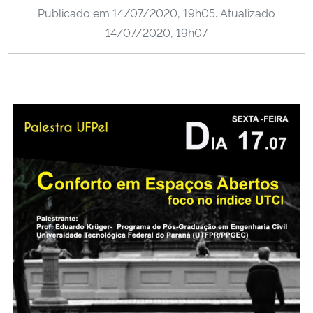
Publicado em
14/07/2020, 19h05
. Atualizado
Ministério da Cidadania
14/07/2020, 19h07
Ministério da Saúde
Ministério de Minas e Energia
Ministério da Ciência, Tecnologia, Inovações e Comunicações
Ministério do Meio Ambiente
Ministério do Turismo
Ministério do Desenvolvimento Regional
Controladoria-Geral da União
Ministério da Mulher, da Família e dos Direitos Humanos