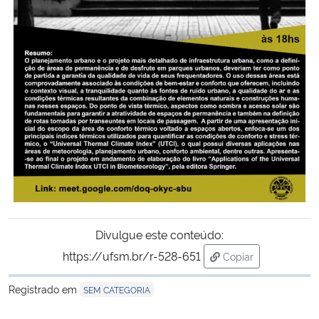
Secretaria-Geral
Secretaria de Governo
Gabinete de Segurança Institucional
Advocacia-Geral da União
Banco Central do Brasil
Planalto
Divulgue este conteúdo:
https://ufsm.br/r-528-651
Copiar
para área de trans
Registrado em
SEM CATEGORIA