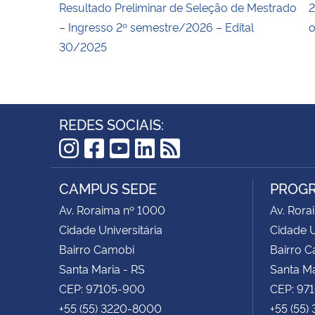
Resultado Preliminar de Seleção de Mestrado
2
– Ingresso 2º semestre/2026 – Edital
o
30/2025
REDES SOCIAIS:
Instagram
Facebook
YouTube
LinkedIn
RSS
CAMPUS SEDE
PROGR
Av. Roraima nº 1000
Av. Rora
Cidade Universitária
Cidade U
Bairro Camobi
Bairro 
Santa Maria - RS
Santa Ma
CEP: 97105-900
CEP: 97
+55 (55) 3220-8000
+55 (55)