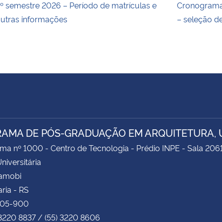
º semestre 2026 – Período de matrículas e
Cronograma
utras informações
– seleção d
AMA DE PÓS-GRADUAÇÃO EM ARQUITETURA, 
ima nº 1000 - Centro de Tecnologia - Prédio INPE - Sala 206
niversitária
Camobi
ria - RS
105-900
 3220 8837 / (55) 3220 8606