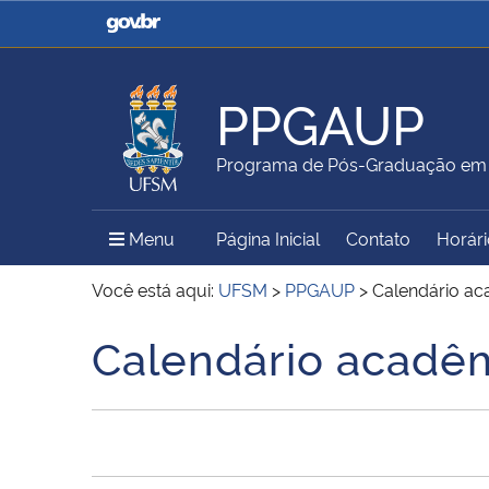
Casa Civil
Ministério da Justiça e
Segurança Pública
PPGAUP
Ministério da Agricultura,
Ministério da Educação
Programa de Pós-Graduação em A
Pecuária e Abastecimento
Menu Principal do Sítio
Menu
Página Inicial
Contato
Horári
Ministério do Meio Ambiente
Ministério do Turismo
Você está aqui:
UFSM
>
PPGAUP
>
Calendário ac
Calendário acadê
Início do conteúdo
Secretaria de Governo
Gabinete de Segurança
Institucional