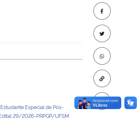
e transferência
Copiar para áre
a Estudante Especial de Pós-
Edital 29/2026-PRPGP/UFSM