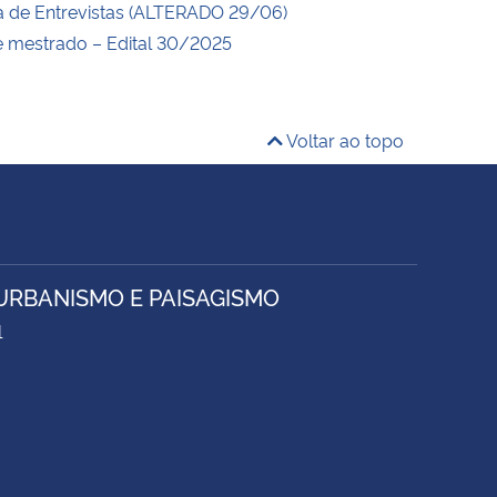
 de Entrevistas (ALTERADO 29/06)
e mestrado – Edital 30/2025
Voltar ao topo
URBANISMO E PAISAGISMO
1