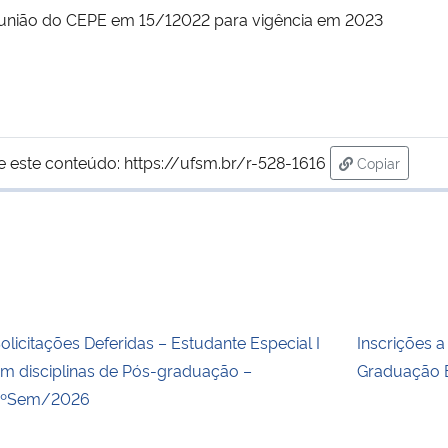
nião do CEPE em 15/12022 para vigência em 2023
e este conteúdo:
https://ufsm.br/r-528-1616
Copiar
para área d
olicitações Deferidas – Estudante Especial I
Inscrições 
m disciplinas de Pós-graduação –
Graduação 
2ºSem/2026