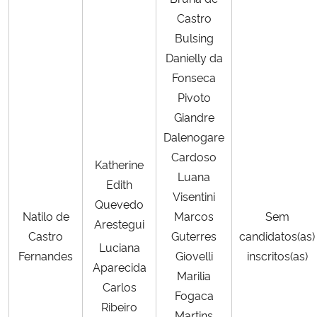
Castro
Bulsing
Danielly da
Fonseca
Pivoto
Giandre
Dalenogare
Cardoso
Katherine
Luana
Edith
Visentini
Quevedo
Natilo de
Marcos
Sem
Arestegui
Castro
Guterres
candidatos(as)
Luciana
Fernandes
Giovelli
inscritos(as)
Aparecida
Marilia
Carlos
Fogaca
Ribeiro
Martins