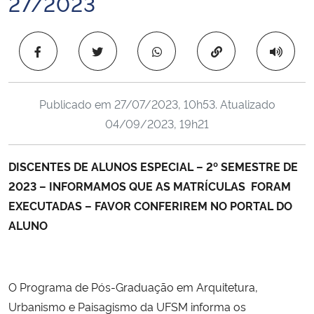
27/2023
Ministério da Cidadania
Copiar para área 
Ministério da Saúde
Ministério de Minas e Energia
Publicado em
27/07/2023, 10h53
. Atualizado
04/09/2023, 19h21
Ministério da Ciência, Tecnologia, Inovações e Comunicações
Ministério do Meio Ambiente
DISCENTES DE ALUNOS ESPECIAL – 2º SEMESTRE DE
2023 – INFORMAMOS QUE AS MATRÍCULAS FORAM
Ministério do Turismo
EXECUTADAS – FAVOR CONFERIREM NO PORTAL DO
ALUNO
Ministério do Desenvolvimento Regional
Controladoria-Geral da União
O Programa de Pós-Graduação em Arquitetura,
Urbanismo e Paisagismo da UFSM informa os
Ministério da Mulher, da Família e dos Direitos Humanos