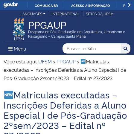
COMUNICA BR
ACESSO À INFORMAÇÃO
PARTI
Casa Civil
LANGUAGES
INTERNATIONAL
SÍTIOS DA UFSM
IR
PPGAUP
PARA
Ministério da Justiça e Segurança Pública
O
Programa de Pós-Graduação em Arquitetura, Urbanismo e
Paisagismo – Campus Santa Maria
CONTEÚDO
Ministério da Defesa
Buscar no no Sítio
Busca
Busca:
Menu Principal do Sítio
Menu
Busc
Ministério das Relações Exteriores
Você está aqui:
UFSM
>
PPGAUP
>
Matrículas
executadas – Inscrições Deferidas a Aluno Especial I de
Ministério da Economia
Pós-Graduação 2ºsem/2023 – Edital nº 27/2023
Matrículas executadas –
Ministério da Infraestrutura
Início do conteúdo
Inscrições Deferidas a Aluno
Ministério da Agricultura, Pecuária e Abastecimento
Especial I de Pós-Graduação
2ºsem/2023 – Edital nº
Ministério da Educação