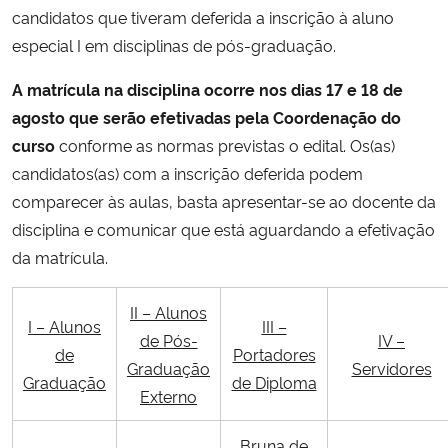
candidatos que tiveram deferida a inscrição à aluno
especial I em disciplinas de pós-graduação.
Secretaria-Geral
A matrícula na disciplina ocorre nos dias 17 e 18 de
Secretaria de Governo
agosto que serão efetivadas pela Coordenação do
curso
conforme as normas previstas o edital. Os(as)
Gabinete de Segurança Institucional
candidatos(as) com a inscrição deferida podem
comparecer às aulas, basta apresentar-se ao docente da
Advocacia-Geral da União
disciplina e comunicar que está aguardando a efetivação
da matrícula.
Banco Central do Brasil
II – Alunos
Planalto
I – Alunos
III –
de Pós-
IV –
de
Portadores
Graduação
Servidores
Graduação
de Diploma
Externo
Bruna de