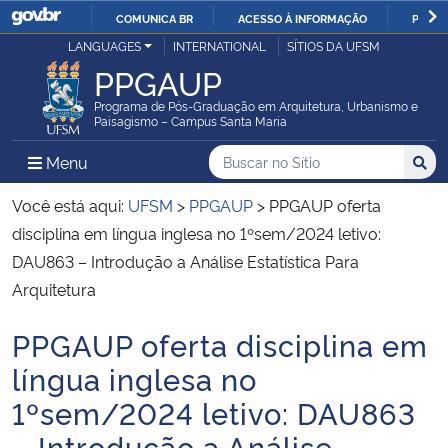
COMUNICA BR
ACESSO À INFORMAÇÃO
PARTI
Casa Civil
LANGUAGES
INTERNATIONAL
SÍTIOS DA UFSM
IR
PPGAUP
PARA
Ministério da Justiça e Segurança Pública
O
Programa de Pós-Graduação em Arquitetura, Urbanismo e
Paisagismo – Campus Santa Maria
CONTEÚDO
Ministério da Defesa
Buscar no no Sítio
Busca
Busca:
Menu Principal do Sítio
Menu
Busc
Ministério das Relações Exteriores
Você está aqui:
UFSM
>
PPGAUP
>
PPGAUP oferta
disciplina em língua inglesa no 1ºsem/2024 letivo:
Ministério da Economia
DAU863 – Introdução a Análise Estatística Para
Arquitetura
Ministério da Infraestrutura
PPGAUP oferta disciplina em
Início do conteúdo
Ministério da Agricultura, Pecuária e Abastecimento
língua inglesa no
1ºsem/2024 letivo: DAU863
Ministério da Educação
– Introdução a Análise