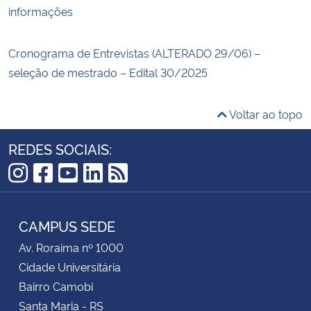
informações
Cronograma de Entrevistas (ALTERADO 29/06) –
seleção de mestrado – Edital 30/2025
Voltar ao topo
REDES SOCIAIS:
Instagram
Facebook
YouTube
LinkedIn
RSS
CAMPUS SEDE
Av. Roraima nº 1000
Cidade Universitária
Bairro Camobi
Santa Maria - RS