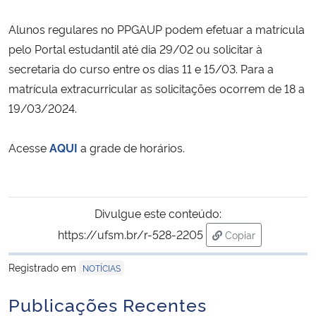
Alunos regulares no PPGAUP podem efetuar a matrícula
Secretaria-Geral
pelo Portal estudantil até dia 29/02 ou solicitar à
secretaria do curso entre os dias 11 e 15/03. Para a
Secretaria de Governo
matrícula extracurricular as solicitações ocorrem de 18 a
19/03/2024.
Gabinete de Segurança Institucional
Advocacia-Geral da União
Acesse
AQUI
a grade de horários.
Banco Central do Brasil
Divulgue este conteúdo:
Planalto
https://ufsm.br/r-528-2205
Copiar
para área de tran
Registrado em
NOTÍCIAS
Publicações Recentes