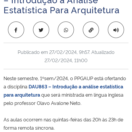
Ministério da Cidadania
Estatística Para Arquitetura
Ministério da Saúde
Copiar para área 
Ministério de Minas e Energia
Publicado em
27/02/2024, 9h57
. Atualizado
Ministério da Ciência, Tecnologia, Inovações e Comunicações
27/02/2024, 11h00
Ministério do Meio Ambiente
Neste semestre, 1ºsem/2024, o PPGAUP está ofertando
Ministério do Turismo
a disciplina
DAU863 – Introdução a análise estatística
para arquitetura
que será ministrada em língua inglesa
Ministério do Desenvolvimento Regional
pelo professor Olavo Avalone Neto.
Controladoria-Geral da União
As aulas ocorrem nas quintas-feiras das 20h às 23h de
forma remota síncrona.
Ministério da Mulher, da Família e dos Direitos Humanos