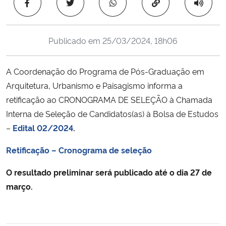
Copiar para área 
Ministério da Cidadania
Ministério da Saúde
Publicado em
25/03/2024, 18h06
Ministério de Minas e Energia
A Coordenação do Programa de Pós-Graduação em
Arquitetura, Urbanismo e Paisagismo informa a
Ministério da Ciência, Tecnologia, Inovações e Comunicações
retificação ao CRONOGRAMA DE SELEÇÃO à Chamada
Interna de Seleção de Candidatos(as) à Bolsa de Estudos
Ministério do Meio Ambiente
–
Edital 02/2024
.
Ministério do Turismo
Retificação – Cronograma de seleção
Ministério do Desenvolvimento Regional
O resultado preliminar será publicado até o dia 27 de
março.
Controladoria-Geral da União
Ministério da Mulher, da Família e dos Direitos Humanos