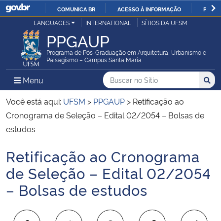
COMUNICA BR
ACESSO À INFORMAÇÃO
PARTI
Casa Civil
LANGUAGES
INTERNATIONAL
SÍTIOS DA UFSM
IR
PPGAUP
PARA
Ministério da Justiça e Segurança Pública
O
Programa de Pós-Graduação em Arquitetura, Urbanismo e
Paisagismo – Campus Santa Maria
CONTEÚDO
Ministério da Defesa
Buscar no no Sítio
Busca
Busca:
Menu Principal do Sítio
Menu
Busc
Ministério das Relações Exteriores
Você está aqui:
UFSM
>
PPGAUP
>
Retificação ao
Cronograma de Seleção – Edital 02/2054 – Bolsas de
Ministério da Economia
estudos
Retificação ao Cronograma
Ministério da Infraestrutura
Início do conteúdo
de Seleção – Edital 02/2054
Ministério da Agricultura, Pecuária e Abastecimento
– Bolsas de estudos
Ministério da Educação