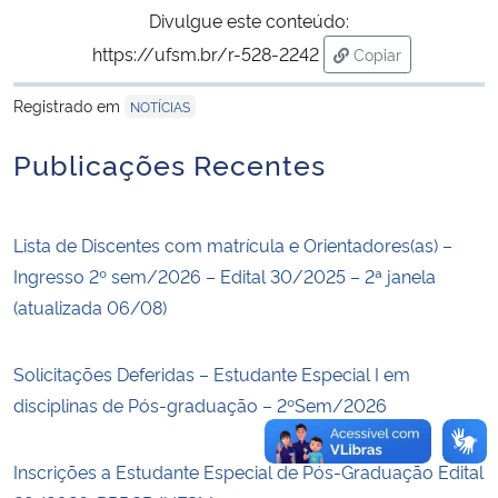
Divulgue este conteúdo:
https://ufsm.br/r-528-2242
Secretaria-Geral
Copiar
para área de tran
Registrado em
NOTÍCIAS
Secretaria de Governo
Publicações Recentes
Gabinete de Segurança Institucional
Advocacia-Geral da União
Lista de Discentes com matrícula e Orientadores(as) –
Ingresso 2º sem/2026 – Edital 30/2025 – 2ª janela
Banco Central do Brasil
(atualizada 06/08)
Planalto
Solicitações Deferidas – Estudante Especial I em
disciplinas de Pós-graduação – 2ºSem/2026
Inscrições a Estudante Especial de Pós-Graduação Edital