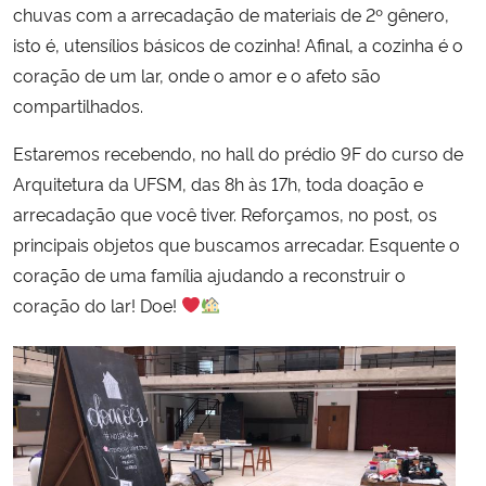
chuvas com a arrecadação de materiais de 2º gênero,
isto é, utensílios básicos de cozinha! Afinal, a cozinha é o
Secretaria-Geral
coração de um lar, onde o amor e o afeto são
compartilhados.
Secretaria de Governo
Estaremos recebendo, no hall do prédio 9F do curso de
Gabinete de Segurança Institucional
Arquitetura da UFSM, das 8h às 17h, toda doação e
arrecadação que você tiver. Reforçamos, no post, os
Advocacia-Geral da União
principais objetos que buscamos arrecadar. Esquente o
coração de uma família ajudando a reconstruir o
Banco Central do Brasil
coração do lar! Doe!
Planalto