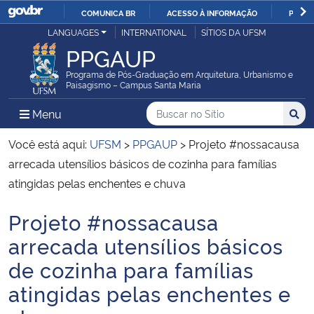
COMUNICA BR
ACESSO À INFORMAÇÃO
PARTI
Casa Civil
LANGUAGES
INTERNATIONAL
SÍTIOS DA UFSM
IR
PPGAUP
PARA
Ministério da Justiça e Segurança Pública
O
Programa de Pós-Graduação em Arquitetura, Urbanismo e
Paisagismo – Campus Santa Maria
CONTEÚDO
Ministério da Defesa
Buscar no no Sítio
Busca
Busca:
Menu Principal do Sítio
Menu
Busc
Ministério das Relações Exteriores
Você está aqui:
UFSM
>
PPGAUP
>
Projeto #nossacausa
arrecada utensílios básicos de cozinha para famílias
Ministério da Economia
atingidas pelas enchentes e chuva
Projeto #nossacausa
Ministério da Infraestrutura
Início do conteúdo
arrecada utensílios básicos
Ministério da Agricultura, Pecuária e Abastecimento
de cozinha para famílias
atingidas pelas enchentes e
Ministério da Educação