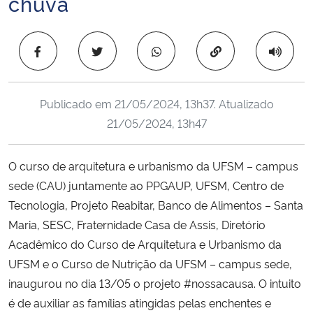
chuva
Ministério da Cidadania
Copiar para área 
Ministério da Saúde
Ministério de Minas e Energia
Publicado em
21/05/2024, 13h37
. Atualizado
21/05/2024, 13h47
Ministério da Ciência, Tecnologia, Inovações e Comunicações
Ministério do Meio Ambiente
O curso de arquitetura e urbanismo da UFSM – campus
sede (CAU) juntamente ao PPGAUP, UFSM, Centro de
Ministério do Turismo
Tecnologia, Projeto Reabitar, Banco de Alimentos – Santa
Maria, SESC, Fraternidade Casa de Assis, Diretório
Ministério do Desenvolvimento Regional
Acadêmico do Curso de Arquitetura e Urbanismo da
UFSM e o Curso de Nutrição da UFSM – campus sede,
Controladoria-Geral da União
inaugurou no dia 13/05 o projeto #nossacausa. O intuito
é de auxiliar as famílias atingidas pelas enchentes e
Ministério da Mulher, da Família e dos Direitos Humanos