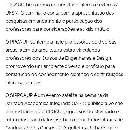
PPGAUP, bem como comunidade interna e externa à
UFSM. O seminário conta com a apresentação das
Secretaria-Geral
pesquisas em andamento e participação dos
professores para considerações e auxílio mútuo.
Secretaria de Governo
O PPGAUP contempla hoje professores de diversas
Gabinete de Segurança Institucional
áreas, além da arquitetura estão vinculados
professores dos Cursos de Engenharias e Design,
Advocacia-Geral da União
promovendo um ambiente diverso e profícuo para
construção do conhecimento científico e contribuições
Banco Central do Brasil
interdisciplinares.
Planalto
O SIPPGAUP é um evento satélite na semana da
Jornada Acadêmica Integrada (JAI). O público alvo são
os mestrandos do PPGAUP, egressos do Mestrado e
futuros(as) candidatos(as), bem como todos alunos de
Graduação dos Cursos de Arquitetura, Urbanismo e