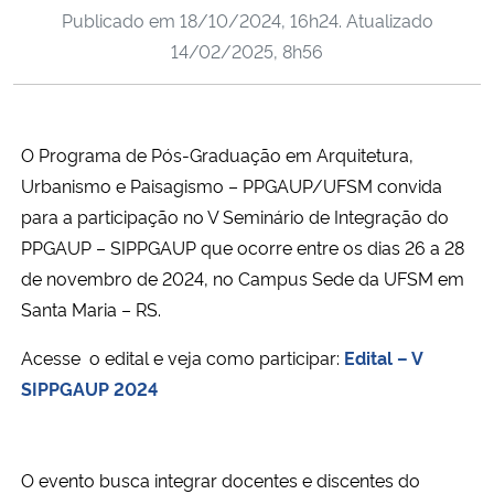
Publicado em
18/10/2024, 16h24
. Atualizado
Ministério da Cidadania
14/02/2025, 8h56
Ministério da Saúde
Ministério de Minas e Energia
O Programa de Pós-Graduação em Arquitetura,
Urbanismo e Paisagismo – PPGAUP/UFSM convida
Ministério da Ciência, Tecnologia, Inovações e Comunicações
para a participação no V Seminário de Integração do
PPGAUP – SIPPGAUP que ocorre entre os dias 26 a 28
Ministério do Meio Ambiente
de novembro de 2024, no Campus Sede da UFSM em
Santa Maria – RS.
Ministério do Turismo
Acesse o edital e veja como participar:
Edital – V
Ministério do Desenvolvimento Regional
SIPPGAUP 2024
Controladoria-Geral da União
O evento busca integrar docentes e discentes do
Ministério da Mulher, da Família e dos Direitos Humanos