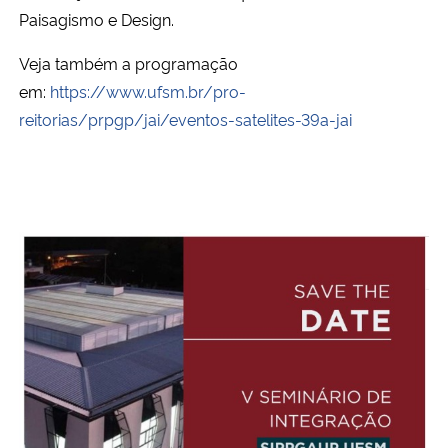
Paisagismo e Design.
Veja também a programação
em:
https://www.ufsm.br/pro-
reitorias/prpgp/jai/eventos-satelites-39a-jai