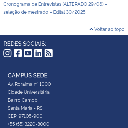
Cronograma de Entrevistas (ALTERADO 29/06) –
seleção de mestrado – Edital 30/2025
Voltar ao topo
REDES SOCIAIS:
Instagram
Facebook
YouTube
LinkedIn
RSS
CAMPUS SEDE
Av. Roraima nº 1000
Cidade Universitária
Bairro Camobi
Santa Maria - RS
CEP: 97105-900
+55 (55) 3220-8000