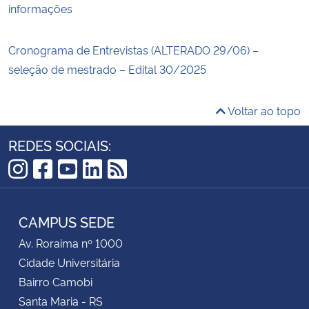
informações
Cronograma de Entrevistas (ALTERADO 29/06) –
seleção de mestrado – Edital 30/2025
Voltar ao topo
REDES SOCIAIS:
Instagram
Facebook
YouTube
LinkedIn
RSS
CAMPUS SEDE
Av. Roraima nº 1000
Cidade Universitária
Bairro Camobi
Santa Maria - RS