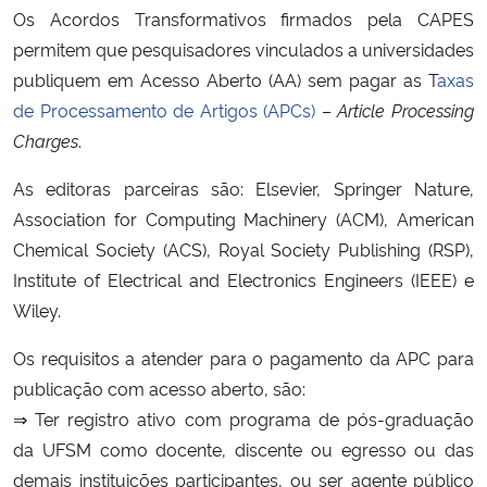
Os Acordos Transformativos firmados pela CAPES
permitem que pesquisadores vinculados a universidades
Secretaria-Geral
publiquem em Acesso Aberto (AA) sem pagar as T
axas
de Processamento de Artigos (APCs)
–
Article Processing
Secretaria de Governo
Charges
.
Gabinete de Segurança Institucional
As editoras parceiras são: Elsevier, Springer Nature,
Association for Computing Machinery (ACM), American
Advocacia-Geral da União
Chemical Society (ACS), Royal Society Publishing (RSP),
Institute of Electrical and Electronics Engineers (IEEE) e
Banco Central do Brasil
Wiley.
Planalto
Os requisitos a atender para o pagamento da APC para
publicação com acesso aberto, são:
⇒ Ter registro ativo com programa de pós-graduação
da UFSM como docente, discente ou egresso ou das
demais instituições participantes, ou ser agente público