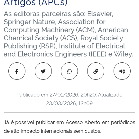
Artigos (APCs)
Ministério da Cidadania
As editoras parceiras são: Elsevier,
Springer Nature, Association for
Ministério da Saúde
Computing Machinery (ACM), American
Chemical Society (ACS), Royal Society
Ministério de Minas e Energia
Publishing (RSP), Institute of Electrical
and Electronics Engineers (IEEE) e Wiley.
Ministério da Ciência, Tecnologia, Inovações e Comunicações
Copiar para área 
Ministério do Meio Ambiente
Ministério do Turismo
Publicado em
27/01/2026, 20h20
. Atualizado
23/03/2026, 12h09
Ministério do Desenvolvimento Regional
Controladoria-Geral da União
Já é possível publicar em Acesso Aberto em periódicos
de alto impacto internacionais sem custos.
Ministério da Mulher, da Família e dos Direitos Humanos