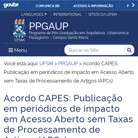
COMUNICA BR
ACESSO À INFORMAÇÃO
PARTI
Casa Civil
LANGUAGES
INTERNATIONAL
SÍTIOS DA UFSM
IR
PPGAUP
PARA
Ministério da Justiça e Segurança Pública
O
Programa de Pós-Graduação em Arquitetura, Urbanismo e
Paisagismo – Campus Santa Maria
CONTEÚDO
Ministério da Defesa
Buscar no no Sítio
Busca
Busca:
Menu Principal do Sítio
Menu
Busc
Ministério das Relações Exteriores
Você está aqui:
UFSM
>
PPGAUP
>
Acordo CAPES:
Publicação em periódicos de impacto em Acesso Aberto
Ministério da Economia
sem Taxas de Processamento de Artigos (APCs)
Acordo CAPES: Publicação
Ministério da Infraestrutura
Início do conteúdo
em periódicos de impacto
Ministério da Agricultura, Pecuária e Abastecimento
em Acesso Aberto sem Taxas
de Processamento de
Ministério da Educação