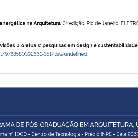
 energética na Arquitetura
. 3ª edição. Rio de Janeiro: ELE
visões projetuais: pesquisas em design e sustentabilidade 
list/9788580392661-351/list#undefined
AMA DE PÓS-GRADUAÇÃO EM ARQUITETURA, 
ima nº 1000 - Centro de Tecnologia - Prédio INPE - Sala 206