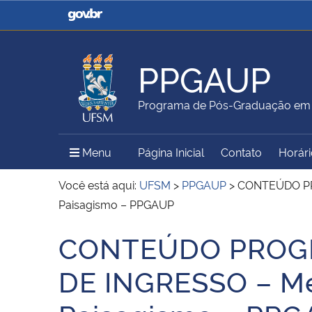
Casa Civil
Ministério da Justiça e
Segurança Pública
PPGAUP
Ministério da Agricultura,
Ministério da Educação
Programa de Pós-Graduação em A
Pecuária e Abastecimento
Menu Principal do Sítio
Menu
Página Inicial
Contato
Horári
Ministério do Meio Ambiente
Ministério do Turismo
Você está aqui:
UFSM
>
PPGAUP
>
CONTEÚDO PRO
Paisagismo – PPGAUP
CONTEÚDO PROGR
Secretaria de Governo
Gabinete de Segurança
Início do conteúdo
Institucional
DE INGRESSO – Me