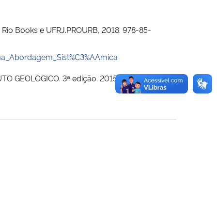
ro: Rio Books e UFRJ.PROURB, 2018. 978-85-
ma_Abordagem_Sist%C3%AAmica
UTO GEOLÓGICO. 3ª edição. 2015. Disponível