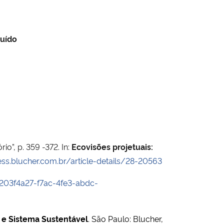
ruído
o”, p. 359 -372. In:
Ecovisões projetuais:
ss.blucher.com.br/article-details/28-20563
/203f4a27-f7ac-4fe3-abdc-
s e Sistema Sustentável
. São Paulo: Blucher,