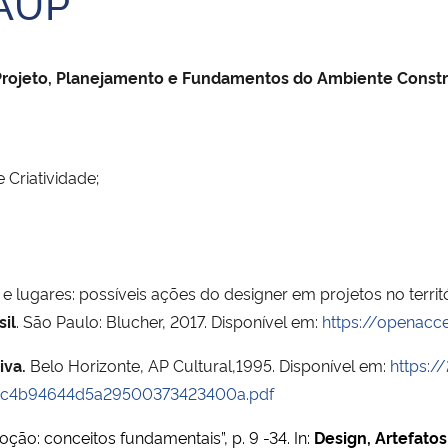
GAUP
 Projeto, Planejamento e Fundamentos do Ambiente Const
 Criatividade;
 lugares: possíveis ações do designer em projetos no territóri
sil
. São Paulo: Blucher, 2017. Disponível em:
https://openacce
iva.
Belo Horizonte, AP Cultural,1995. Disponível em:
https:/
bec4b94644d5a29500373423400a.pdf
oção: conceitos fundamentais”, p. 9 -34. In:
Design, Artefato