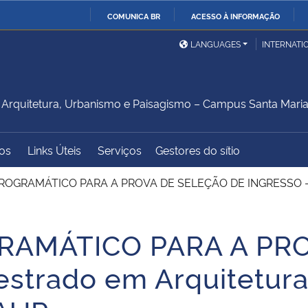
COMUNICA BR
ACESSO À INFORMAÇÃO
Ministério da Defesa
Ministério das Relações
Mini
IR
LANGUAGES
INTERNATI
Exteriores
PARA
O
Ministério da Cidadania
Ministério da Saúde
Mini
CONTEÚDO
rquitetura, Urbanismo e Paisagismo – Campus Santa Mari
os
Links Úteis
Serviços
Gestores do sítio
Ministério do
Controladoria-Geral da
Mini
Desenvolvimento Regional
União
Famí
GRAMÁTICO PARA A PROVA DE SELEÇÃO DE INGRESSO – Me
Hum
AMÁTICO PARA A PRO
Advocacia-Geral da União
Banco Central do Brasil
Plan
strado em Arquitetura