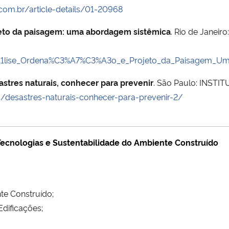
com.br/article-details/01-20968
jeto da paisagem: uma abordagem sistêmica
. Rio de Janei
A1lise_Ordena%C3%A7%C3%A3o_e_Projeto_da_Paisagem_U
astres naturais, conhecer para prevenir
. São Paulo: INSTIT
/desastres-naturais-conhecer-para-prevenir-2/
Tecnologias e Sustentabilidade do Ambiente Construído
te Construído;
dificações;