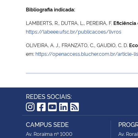
Bibliografia indicada:
LAMBERTS, R., DUTRA, L., PEREIRA, F.
Eficiência
https://labeee.ufsc.br/publicacoes/livros
OLIVEIRA, A. J., FRANZATO, C., GAUDIO, C. D.
Eco
em:
https://openaccess.blucher.com.br/article-
REDES SOCIAIS:
Instagram
Facebook
YouTube
LinkedIn
RSS
CAMPUS SEDE
PROGR
Av. Roraima nº 1000
Av. Rora