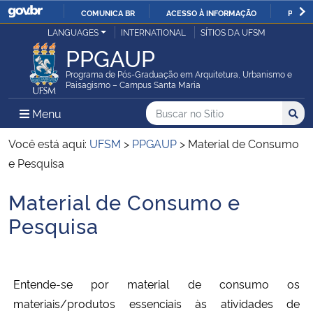
COMUNICA BR
ACESSO À INFORMAÇÃO
PARTI
Casa Civil
LANGUAGES
INTERNATIONAL
SÍTIOS DA UFSM
IR
PPGAUP
PARA
Ministério da Justiça e Segurança Pública
O
Programa de Pós-Graduação em Arquitetura, Urbanismo e
Paisagismo – Campus Santa Maria
CONTEÚDO
Ministério da Defesa
Buscar no no Sítio
Busca
Busca:
Menu Principal do Sítio
Menu
Busc
Ministério das Relações Exteriores
Você está aqui:
UFSM
>
PPGAUP
>
Material de Consumo
e Pesquisa
Ministério da Economia
Material de Consumo e
Início do conteúdo
Ministério da Infraestrutura
Pesquisa
Ministério da Agricultura, Pecuária e Abastecimento
Entende-se por material de consumo os
Ministério da Educação
materiais/produtos essenciais às atividades de