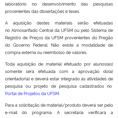
laboratório no desenvolvimento das pesquisas
Ministério da Cidadania
provenientes das dissertações e teses.
Ministério da Saúde
A aquisição destes materiais serão efetuadas
no Almoxarifado Central da UFSM ou pelo Sistema de
Ministério de Minas e Energia
Registro de Preços da UFSM provenientes do Pregão
do Governo Federal. Não existe a modalidade de
Ministério da Ciência, Tecnologia, Inovações e Comunicações
compra externa ou reembolso de valores.
Ministério do Meio Ambiente
Toda aquisição de material efetuado por alunos(as)
somente será efetuada com a aprovação do(a)
Ministério do Turismo
orientador(a) e deverá estar integrado às atividades de
pesquisa ou projeto de pesquisa cadastrados no
Ministério do Desenvolvimento Regional
Portal de Projetos da UFSM
.
Controladoria-Geral da União
Para a solicitação de material/produto deverá ser pelo
e-mail do programa. A secretaria verificará a
Ministério da Mulher, da Família e dos Direitos Humanos