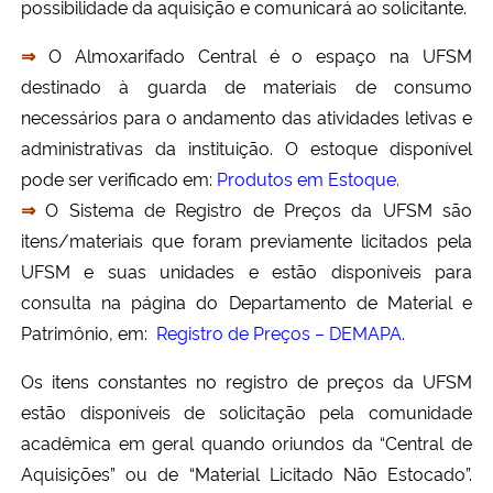
possibilidade da aquisição e comunicará ao solicitante.
Secretaria-Geral
⇒
O Almoxarifado Central é o espaço na UFSM
destinado à guarda de materiais de consumo
Secretaria de Governo
necessários para o andamento das atividades letivas e
administrativas da instituição. O estoque disponível
Gabinete de Segurança Institucional
pode ser verificado em:
Produtos em Estoque.
⇒
O Sistema de Registro de Preços da UFSM são
Advocacia-Geral da União
itens/materiais que foram previamente licitados pela
UFSM e suas unidades e estão disponíveis para
Banco Central do Brasil
consulta na página do Departamento de Material e
Patrimônio, em:
Registro de Preços – DEMAPA.
Planalto
Os itens constantes no registro de preços da UFSM
estão disponíveis de solicitação pela comunidade
acadêmica em geral quando oriundos da “Central de
Aquisições” ou de “Material Licitado Não Estocado”.