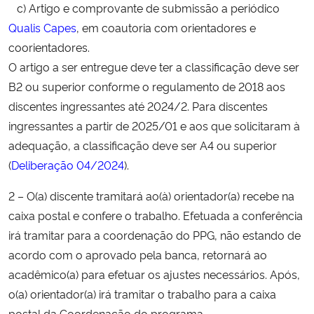
c) Artigo e comprovante de submissão a periódico
Qualis Capes
, em coautoria com orientadores e
Secretaria-Geral
coorientadores.
O artigo a ser entregue deve ter a classificação deve ser
Secretaria de Governo
B2 ou superior conforme o regulamento de 2018 aos
discentes ingressantes até 2024/2. Para discentes
Gabinete de Segurança Institucional
ingressantes a partir de 2025/01 e aos que solicitaram à
adequação, a classificação deve ser A4 ou superior
Advocacia-Geral da União
(
Deliberação 04/2024
).
Banco Central do Brasil
2 – O(a) discente tramitará ao(à) orientador(a) recebe na
caixa postal e confere o trabalho. Efetuada a conferência
Planalto
irá tramitar para a coordenação do PPG, não estando de
acordo com o aprovado pela banca, retornará ao
acadêmico(a) para efetuar os ajustes necessários. Após,
o(a) orientador(a) irá tramitar o trabalho para a caixa
postal da Coordenação do programa.