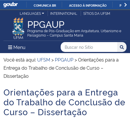
COMUNICA BR
ACESSO À INFORMAÇÃO
PARTI
Casa Civil
LANGUAGES
INTERNATIONAL
SÍTIOS DA UFSM
IR
PPGAUP
PARA
Ministério da Justiça e Segurança Pública
O
Programa de Pós-Graduação em Arquitetura, Urbanismo e
Paisagismo – Campus Santa Maria
CONTEÚDO
Ministério da Defesa
Buscar no no Sítio
Busca
Busca:
Menu Principal do Sítio
Menu
Busc
Ministério das Relações Exteriores
Você está aqui:
UFSM
>
PPGAUP
>
Orientações para a
Entrega do Trabalho de Conclusão de Curso –
Ministério da Economia
Dissertação
Orientações para a Entrega
Ministério da Infraestrutura
Início do conteúdo
do Trabalho de Conclusão de
Ministério da Agricultura, Pecuária e Abastecimento
Curso – Dissertação
Ministério da Educação