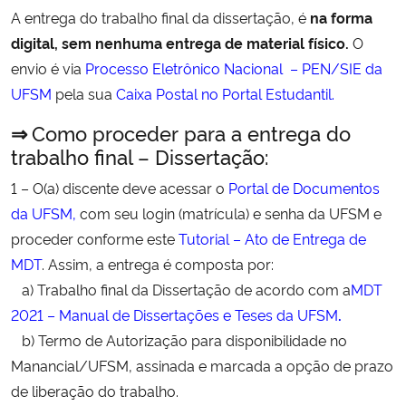
A entrega do trabalho final da dissertação, é
na forma
Ministério da Cidadania
digital, sem nenhuma entrega de material físico.
O
Ministério da Saúde
envio é via
Processo Eletrônico Nacional – PEN/SIE da
UFSM
pela sua
Caixa Postal no Portal Estudantil.
Ministério de Minas e Energia
⇒
Como proceder para a entrega do
trabalho final – Dissertação:
Ministério da Ciência, Tecnologia, Inovações e Comunicações
1 – O(a) discente deve acessar o
Portal de Documentos
Ministério do Meio Ambiente
da UFSM,
com seu login (matrícula) e senha da UFSM e
proceder conforme este
Tutorial – Ato de Entrega de
Ministério do Turismo
MDT
. Assim, a entrega é composta por:
a) Trabalho final da Dissertação de acordo com a
MDT
Ministério do Desenvolvimento Regional
2021 – Manual de Dissertações e Teses da UFSM
.
b) Termo de Autorização para disponibilidade no
Controladoria-Geral da União
Manancial/UFSM, assinada e marcada a opção de prazo
de liberação do trabalho.
Ministério da Mulher, da Família e dos Direitos Humanos