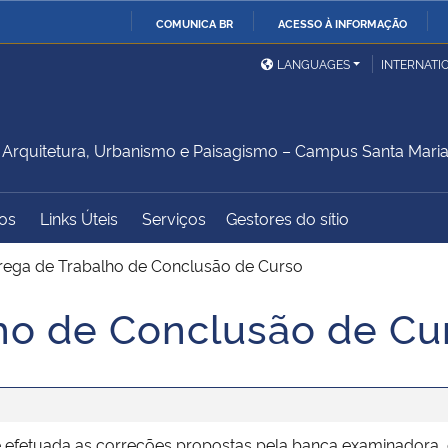
COMUNICA BR
ACESSO À INFORMAÇÃO
Ministério da Defesa
Ministério das Relações
Mini
IR
LANGUAGES
INTERNATI
Exteriores
PARA
O
Ministério da Cidadania
Ministério da Saúde
Mini
CONTEÚDO
rquitetura, Urbanismo e Paisagismo – Campus Santa Mari
os
Links Úteis
Serviços
Gestores do sítio
Ministério do
Controladoria-Geral da
Mini
Desenvolvimento Regional
União
Famí
rega de Trabalho de Conclusão de Curso
Hum
ho de Conclusão de Cu
Advocacia-Geral da União
Banco Central do Brasil
Plan
e efetuada as correções propostas pela banca examinadora, o