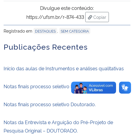
Divulgue este conteúdo:
Secretaria-Geral
https://ufsm.br/r-874-433
Copiar
para área de trans
Secretaria de Governo
Registrado em
,
DESTAQUES
SEM CATEGORIA
Publicações Recentes
Gabinete de Segurança Institucional
Advocacia-Geral da União
Inicio das aulas de Instrumentos e análises qualitativas
Banco Central do Brasil
Notas finais processo seletivo Mestrado.
Planalto
Notas finais processo seletivo Doutorado.
Notas da Entrevista e Arguição do Pré-Projeto de
Pesquisa Original – DOUTORADO.