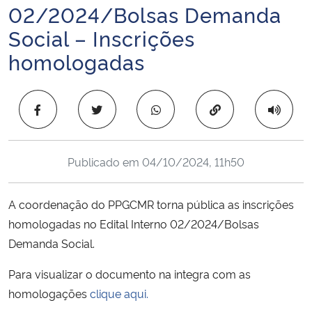
02/2024/Bolsas Demanda
Ministério da Cidadania
Social – Inscrições
Ministério da Saúde
homologadas
Ministério de Minas e Energia
Copiar para área 
Ministério da Ciência, Tecnologia, Inovações e Comunicações
Ministério do Meio Ambiente
Publicado em
04/10/2024, 11h50
Ministério do Turismo
A coordenação do PPGCMR torna pública as inscrições
homologadas no Edital Interno 02/2024/Bolsas
Ministério do Desenvolvimento Regional
Demanda Social.
Controladoria-Geral da União
Para visualizar o documento na integra com as
homologações
clique aqui.
Ministério da Mulher, da Família e dos Direitos Humanos