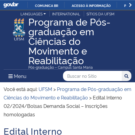
COMUNICA BR
ACESSO À INFORMAÇÃO
PARTI
Casa Civil
LANGUAGES
INTERNATIONAL
SÍTIOS DA UFSM
IR
Programa de Pós-
PARA
graduação em
Ministério da Justiça e Segurança Pública
O
Ciências do
CONTEÚDO
Ministério da Defesa
Movimento e
Reabilitação
Ministério das Relações Exteriores
Pós-graduação – Campus Santa Maria
Buscar no no Sítio
Busca
Busca:
Menu Principal do Sítio
Menu
Busc
Ministério da Economia
Você está aqui:
UFSM
>
Programa de Pós-graduação em
Ministério da Infraestrutura
Ciências do Movimento e Reabilitação
>
Edital Interno
02/2024/Bolsas Demanda Social – Inscrições
Ministério da Agricultura, Pecuária e Abastecimento
homologadas
Ministério da Educação
Edital Interno
Início do conteúdo